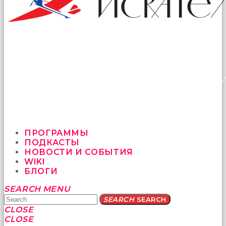
ПРОГРАММЫ
ПОДКАСТЫ
НОВОСТИ И СОБЫТИЯ
WIKI
БЛОГИ
Yatağa
SEARCH
MENU
bile
SEARCH
SEARCH
geçmeye
CLOSE
fırsat
CLOSE