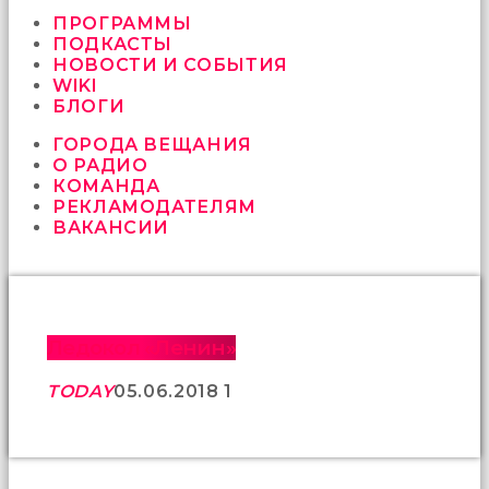
vermeyen
sikici
ПРОГРАММЫ
kocalar
ПОДКАСТЫ
bu
НОВОСТИ И СОБЫТИЯ
güzel
WIKI
karıları
БЛОГИ
kanepede
ГОРОДА ВЕЩАНИЯ
öttürüyor
О РАДИО
sex
КОМАНДА
hikayeleri
РЕКЛАМОДАТЕЛЯМ
ve
ВАКАНСИИ
en
sonunda
kızların
yüzüne
boşalarak
rahatlıyorlar
Ледокол «Ленин»
altyazılı
porno
TODAY
05.06.2018
1
İki
yakın
arkadaş
sikiş
sonu