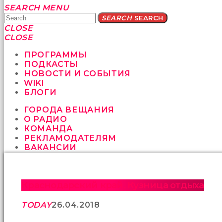
Yatağa
SEARCH
MENU
bile
SEARCH
SEARCH
geçmeye
CLOSE
fırsat
CLOSE
vermeyen
sikici
ПРОГРАММЫ
kocalar
ПОДКАСТЫ
bu
НОВОСТИ И СОБЫТИЯ
güzel
WIKI
karıları
БЛОГИ
kanepede
ГОРОДА ВЕЩАНИЯ
öttürüyor
О РАДИО
sex
КОМАНДА
hikayeleri
РЕКЛАМОДАТЕЛЯМ
ve
ВАКАНСИИ
en
sonunda
kızların
yüzüne
Краснодарский край. Кузница отдыха
boşalarak
rahatlıyorlar
TODAY
26.04.2018
altyazılı
porno