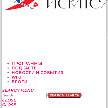
ПРОГРАММЫ
ПОДКАСТЫ
НОВОСТИ И СОБЫТИЯ
WIKI
БЛОГИ
Yatağa
SEARCH
MENU
bile
SEARCH
SEARCH
geçmeye
CLOSE
fırsat
CLOSE