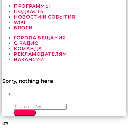
vermeyen
sikici
ПРОГРАММЫ
kocalar
ПОДКАСТЫ
bu
НОВОСТИ И СОБЫТИЯ
güzel
WIKI
karıları
БЛОГИ
kanepede
ГОРОДА ВЕЩАНИЯ
öttürüyor
О РАДИО
sex
КОМАНДА
hikayeleri
РЕКЛАМОДАТЕЛЯМ
ve
ВАКАНСИИ
en
sonunda
kızların
yüzüne
Sorry, nothing here
boşalarak
rahatlıyorlar
altyazılı
ПОИСК
porno
İki
yakın
SEARCH
arkadaş
sikiş
0%
sonu