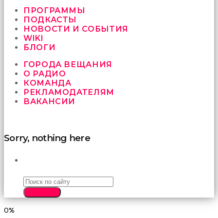
vermeyen
sikici
ПРОГРАММЫ
kocalar
ПОДКАСТЫ
bu
НОВОСТИ И СОБЫТИЯ
güzel
WIKI
karıları
БЛОГИ
kanepede
ГОРОДА ВЕЩАНИЯ
öttürüyor
О РАДИО
sex
КОМАНДА
hikayeleri
РЕКЛАМОДАТЕЛЯМ
ve
ВАКАНСИИ
en
sonunda
kızların
yüzüne
Sorry, nothing here
boşalarak
rahatlıyorlar
altyazılı
ПОИСК
porno
İki
yakın
SEARCH
arkadaş
sikiş
0%
sonu