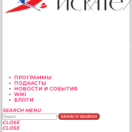
ПРОГРАММЫ
ПОДКАСТЫ
НОВОСТИ И СОБЫТИЯ
WIKI
БЛОГИ
Yatağa
SEARCH
MENU
bile
SEARCH
SEARCH
geçmeye
CLOSE
fırsat
CLOSE