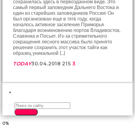
сохранилась здесь в первозданном виде. Это
sonu
самый первый заповедник Дальнего Востока и
birbirlerine
один из старейших заповедников России! Он
teşekkür
был организован еще в 1916 году, когда
ederek
началось активное заселение Приморья
bunu
благодаря возникновению портов Владивосток,
tekrar
Славянка и Посьет. Из-за стремительного
yapmak
сокращения лесного массива было принято
için
решение сохранить этот участок тайги как
sözleşiyorlar
образец уникальной […]
altyazılı
porno
TODAY
30.04.2018
215
3
Arkadaşımın
evine
takılmaya
gittiğimde
tombul
ПОИСК
annesinin
kıçına
bakmaktan
hiç
SEARCH
bir
0%
şeye
konsantre
olamıyordum