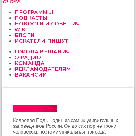
fırsat
CLOSE
vermeyen
sikici
ПРОГРАММЫ
kocalar
ПОДКАСТЫ
bu
НОВОСТИ И СОБЫТИЯ
güzel
WIKI
karıları
БЛОГИ
kanepede
ИСКАТЕЛИ ПИШУТ
öttürüyor
ГОРОДА ВЕЩАНИЯ
sex
О РАДИО
hikayeleri
КОМАНДА
ve
РЕКЛАМОДАТЕЛЯМ
en
ВАКАНСИИ
sonunda
kızların
yüzüne
boşalarak
rahatlıyorlar
altyazılı
Кедровая Падь
porno
İki
Кедровая Падь – один из самых удивительных
yakın
заповедников России. Он до сих пор не тронут
arkadaş
человеком, поэтому уникальная природа
sikiş