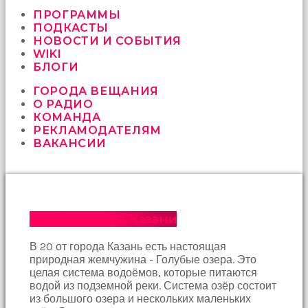
vermeyen
sikici
ПРОГРАММЫ
kocalar
ПОДКАСТЫ
bu
НОВОСТИ И СОБЫТИЯ
güzel
WIKI
karıları
БЛОГИ
kanepede
ГОРОДА ВЕЩАНИЯ
öttürüyor
О РАДИО
sex
КОМАНДА
hikayeleri
РЕКЛАМОДАТЕЛЯМ
ve
ВАКАНСИИ
en
sonunda
kızların
yüzüne
boşalarak
rahatlıyorlar
Голубые озера Казани
altyazılı
porno
В 20 от города Казань есть настоящая
İki
природная жемчужина - Голубые озера. Это
yakın
целая система водоёмов, которые питаются
arkadaş
водой из подземной реки. Система озёр состоит
sikiş
из большого озера и нескольких маленьких
sonu