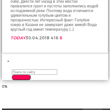
озёр. Двести лет назад в этих местах
birbirlerine
провалился грунт и пустоты заполнились водой
teşekkür
из подземной реки. Поэтому вода отличается
ederek
удивительным голубым цветом и
bunu
прозрачностью. Интересный факт: Голубое
tekrar
озеро в Казани не замерзает даже зимой! Вода
yapmak
круглый год имеет температуру […]
için
sözleşiyorlar
TODAY
30.04.2018
416
6
altyazılı
porno
Arkadaşımın
evine
takılmaya
ПОИСК
gittiğimde
tombul
annesinin
kıçına
SEARCH
bakmaktan
0%
hiç
bir
şeye
konsantre
olamıyordum
sikiş