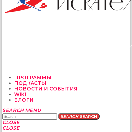
ПРОГРАММЫ
ПОДКАСТЫ
НОВОСТИ И СОБЫТИЯ
WIKI
БЛОГИ
Yatağa
SEARCH
MENU
bile
SEARCH
SEARCH
geçmeye
CLOSE
fırsat
CLOSE