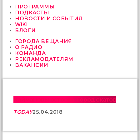
vermeyen
sikici
ПРОГРАММЫ
kocalar
ПОДКАСТЫ
bu
НОВОСТИ И СОБЫТИЯ
güzel
WIKI
karıları
БЛОГИ
kanepede
ГОРОДА ВЕЩАНИЯ
öttürüyor
О РАДИО
sex
КОМАНДА
hikayeleri
РЕКЛАМОДАТЕЛЯМ
ve
ВАКАНСИИ
en
sonunda
kızların
yüzüne
boşalarak
rahatlıyorlar
Каймановы острова. Город скатов
altyazılı
porno
TODAY
25.04.2018
İki
yakın
arkadaş
sikiş
sonu