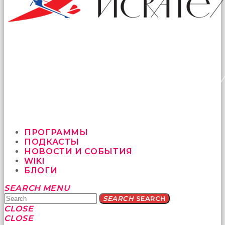
ПРОГРАММЫ
ПОДКАСТЫ
НОВОСТИ И СОБЫТИЯ
WIKI
БЛОГИ
Yatağa
SEARCH
MENU
bile
SEARCH
SEARCH
geçmeye
CLOSE
fırsat
CLOSE