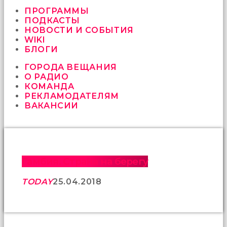
vermeyen
sikici
ПРОГРАММЫ
kocalar
ПОДКАСТЫ
bu
НОВОСТИ И СОБЫТИЯ
güzel
WIKI
karıları
БЛОГИ
kanepede
ГОРОДА ВЕЩАНИЯ
öttürüyor
О РАДИО
sex
КОМАНДА
hikayeleri
РЕКЛАМОДАТЕЛЯМ
ve
ВАКАНСИИ
en
sonunda
kızların
yüzüne
boşalarak
rahatlıyorlar
Гамбия. Страна на берегу
altyazılı
porno
TODAY
25.04.2018
İki
yakın
arkadaş
sikiş
sonu