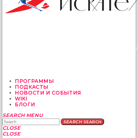
ПРОГРАММЫ
ПОДКАСТЫ
НОВОСТИ И СОБЫТИЯ
WIKI
БЛОГИ
Yatağa
SEARCH
MENU
bile
SEARCH
SEARCH
geçmeye
CLOSE
fırsat
CLOSE