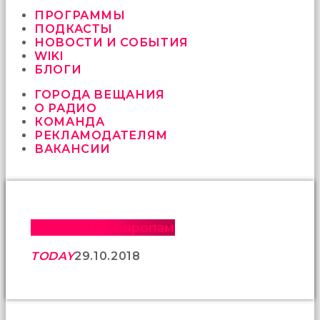
vermeyen
sikici
ПРОГРАММЫ
kocalar
ПОДКАСТЫ
bu
НОВОСТИ И СОБЫТИЯ
güzel
WIKI
karıları
БЛОГИ
kanepede
ГОРОДА ВЕЩАНИЯ
öttürüyor
О РАДИО
sex
КОМАНДА
hikayeleri
РЕКЛАМОДАТЕЛЯМ
ve
ВАКАНСИИ
en
sonunda
kızların
yüzüne
boşalarak
rahatlıyorlar
Галопом По Европам
altyazılı
porno
TODAY
29.10.2018
İki
yakın
arkadaş
sikiş
sonu