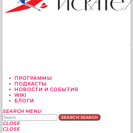
ПРОГРАММЫ
ПОДКАСТЫ
НОВОСТИ И СОБЫТИЯ
WIKI
БЛОГИ
Yatağa
SEARCH
MENU
bile
SEARCH
SEARCH
geçmeye
CLOSE
fırsat
CLOSE