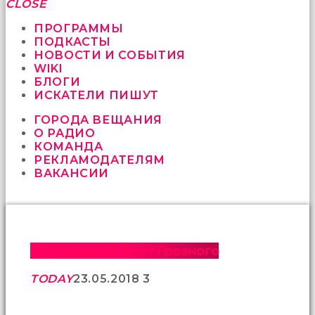
fırsat
CLOSE
vermeyen
sikici
ПРОГРАММЫ
kocalar
ПОДКАСТЫ
bu
НОВОСТИ И СОБЫТИЯ
güzel
WIKI
karıları
БЛОГИ
kanepede
ИСКАТЕЛИ ПИШУТ
öttürüyor
ГОРОДА ВЕЩАНИЯ
sex
О РАДИО
hikayeleri
КОМАНДА
ve
РЕКЛАМОДАТЕЛЯМ
en
ВАКАНСИИ
sonunda
kızların
yüzüne
boşalarak
rahatlıyorlar
altyazılı
Балтийский Флот Грозного
porno
İki
TODAY
23.05.2018
3
yakın
arkadaş
sikiş