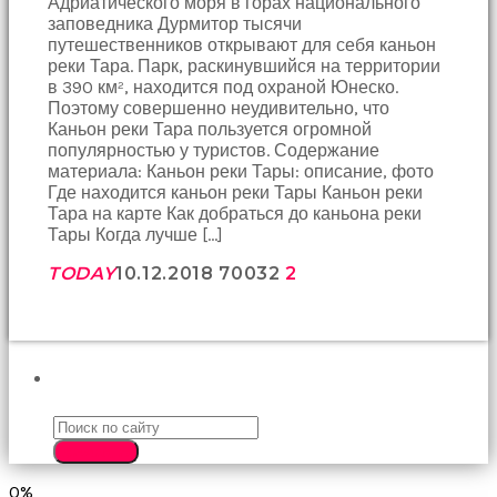
Адриатического моря в горах национального
birbirlerine
заповедника Дурмитор тысячи
teşekkür
путешественников открывают для себя каньон
ederek
реки Тара. Парк, раскинувшийся на территории
bunu
в 390 км², находится под охраной Юнеско.
tekrar
Поэтому совершенно неудивительно, что
yapmak
Каньон реки Тара пользуется огромной
için
популярностью у туристов. Содержание
sözleşiyorlar
материала: Каньон реки Тары: описание, фото
altyazılı
Где находится каньон реки Тары Каньон реки
porno
Тара на карте Как добраться до каньона реки
Arkadaşımın
Тары Когда лучше […]
evine
takılmaya
TODAY
10.12.2018
700
32
2
gittiğimde
tombul
annesinin
kıçına
bakmaktan
ПОИСК
hiç
bir
şeye
SEARCH
konsantre
olamıyordum
0%
sikiş