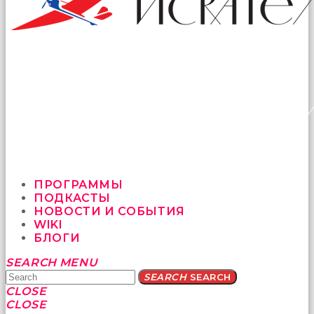
ПРОГРАММЫ
ПОДКАСТЫ
НОВОСТИ И СОБЫТИЯ
WIKI
БЛОГИ
Yatağa
SEARCH
MENU
bile
SEARCH
SEARCH
geçmeye
CLOSE
fırsat
CLOSE