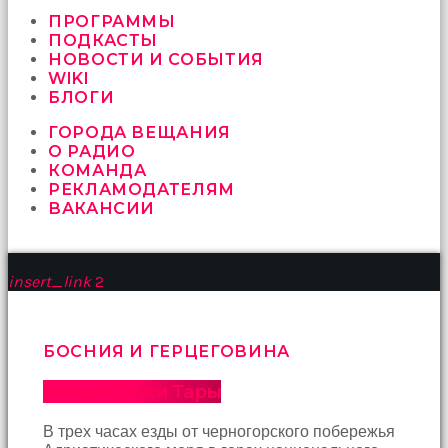
vermeyen
sikici
ПРОГРАММЫ
kocalar
ПОДКАСТЫ
bu
НОВОСТИ И СОБЫТИЯ
güzel
WIKI
karıları
БЛОГИ
kanepede
ГОРОДА ВЕЩАНИЯ
öttürüyor
О РАДИО
sex
КОМАНДА
hikayeleri
РЕКЛАМОДАТЕЛЯМ
ve
ВАКАНСИИ
en
sonunda
kızların
yüzüne
insert_link
2
boşalarak
rahatlıyorlar
altyazılı
porno
БОСНИЯ И ГЕРЦЕГОВИНА
İki
yakın
Каньон реки Тары
arkadaş
sikiş
В трех часах езды от черногорского побережья
sonu