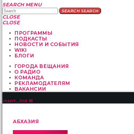
Yatağa
SEARCH
MENU
bile
SEARCH
SEARCH
geçmeye
CLOSE
fırsat
CLOSE
vermeyen
sikici
ПРОГРАММЫ
kocalar
ПОДКАСТЫ
bu
НОВОСТИ И СОБЫТИЯ
güzel
WIKI
karıları
БЛОГИ
kanepede
ГОРОДА ВЕЩАНИЯ
öttürüyor
О РАДИО
sex
КОМАНДА
hikayeleri
РЕКЛАМОДАТЕЛЯМ
ve
ВАКАНСИИ
en
sonunda
insert_link
16
kızların
yüzüne
boşalarak
rahatlıyorlar
АБХАЗИЯ
altyazılı
porno
Кодорское ущелье