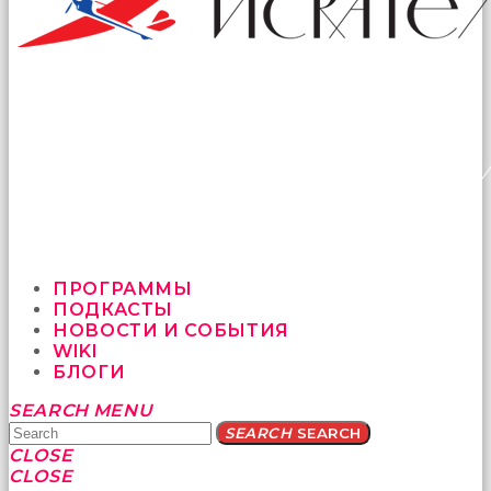
ПРОГРАММЫ
ПОДКАСТЫ
НОВОСТИ И СОБЫТИЯ
WIKI
БЛОГИ
Yatağa
SEARCH
MENU
bile
SEARCH
SEARCH
geçmeye
CLOSE
fırsat
CLOSE