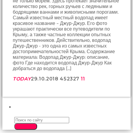
не только морем. Здесь протекает значительное
birbirlerine
количество рек, горных ручьев с ледяными и
teşekkür
бодрящими ваннами и живописными порогами.
ederek
Самый известный местный водопад имеет
bunu
красивое название – Джур-Джур. Его фото
tekrar
украшают практически все путеводители по
yapmak
Крыму, а также частные коллекции опытных
için
путешественников. Действительно, водопад
sözleşiyorlar
Джур-Джур - это одна из самых известных
altyazılı
достопримечательностей Крыма. Содержание
porno
материала: Водопад Джур-Джур: описание,
Arkadaşımın
фото Где находится водопад Джур-Джур Как
evine
добраться до водопада […]
takılmaya
gittiğimde
TODAY
29.10.2018
4523
27
11
tombul
annesinin
kıçına
bakmaktan
hiç
ПОИСК
bir
şeye
konsantre
SEARCH
olamıyordum
sikiş