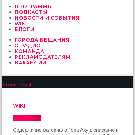
vermeyen
sikici
ПРОГРАММЫ
kocalar
ПОДКАСТЫ
bu
НОВОСТИ И СОБЫТИЯ
güzel
WIKI
karıları
БЛОГИ
kanepede
ГОРОДА ВЕЩАНИЯ
öttürüyor
О РАДИО
sex
КОМАНДА
hikayeleri
РЕКЛАМОДАТЕЛЯМ
ve
ВАКАНСИИ
en
sonunda
kızların
yüzüne
insert_link
4
boşalarak
rahatlıyorlar
altyazılı
porno
WIKI
İki
yakın
Гора Ахун
arkadaş
sikiş
Содержание материала Гора Ахун: описание и
sonu