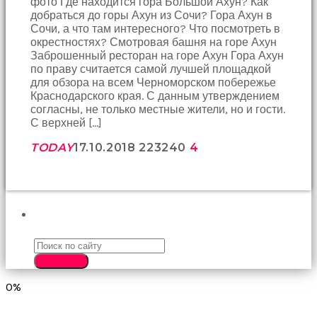
фото Где находится гора Большой Ахун? Как
birbirlerine
добраться до горы Ахун из Сочи? Гора Ахун в
teşekkür
Сочи, а что там интересного? Что посмотреть в
ederek
окрестностях? Смотровая башня на горе Ахун
bunu
Заброшенный ресторан на горе Ахун Гора Ахун
tekrar
по праву считается самой лучшей площадкой
yapmak
для обзора на всем Черноморском побережье
için
Краснодарского края. С данным утверждением
sözleşiyorlar
согласны, не только местные жители, но и гости.
altyazılı
С верхней […]
porno
Arkadaşımın
TODAY
17.10.2018
2232
40
4
evine
takılmaya
gittiğimde
tombul
annesinin
ПОИСК
kıçına
bakmaktan
hiç
SEARCH
bir
şeye
0%
konsantre
olamıyordum
sikiş