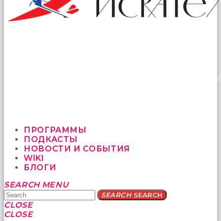
ПРОГРАММЫ
ПОДКАСТЫ
НОВОСТИ И СОБЫТИЯ
WIKI
БЛОГИ
Yatağa
SEARCH
MENU
bile
SEARCH
SEARCH
geçmeye
CLOSE
fırsat
CLOSE