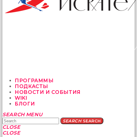
ПРОГРАММЫ
ПОДКАСТЫ
НОВОСТИ И СОБЫТИЯ
WIKI
БЛОГИ
Yatağa
SEARCH
MENU
bile
SEARCH
SEARCH
geçmeye
CLOSE
fırsat
CLOSE