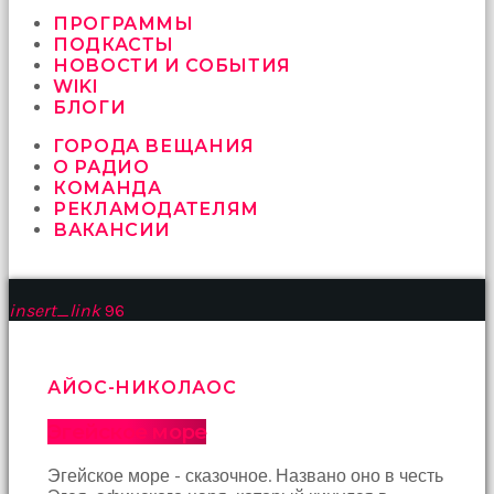
vermeyen
sikici
ПРОГРАММЫ
kocalar
ПОДКАСТЫ
bu
НОВОСТИ И СОБЫТИЯ
güzel
WIKI
karıları
БЛОГИ
kanepede
ГОРОДА ВЕЩАНИЯ
öttürüyor
О РАДИО
sex
КОМАНДА
hikayeleri
РЕКЛАМОДАТЕЛЯМ
ve
ВАКАНСИИ
en
sonunda
kızların
yüzüne
insert_link
96
boşalarak
rahatlıyorlar
altyazılı
porno
АЙОС-НИКОЛАОС
İki
yakın
Эгейское море
arkadaş
sikiş
Эгейское море - сказочное. Названо оно в честь
sonu