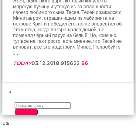
Эгея, афинского царя, который кинулся в
birbirlerine
морскую пучину и утонул из-за оплошности
teşekkür
своего любимого сына Тесея. Тесей сражался с
ederek
Минотавром, страшилищем из лабиринта на
bunu
острове Крит и победил его, но не оповестил об
tekrar
этом отца, когда возвращался домой, не
yapmak
поменял чёрный парус на белый. Но, конечно,
için
тут всё не так просто, есть мнение, что Тесей не
sözleşiyorlar
виноват, всё это подстроил Минос. Попробуйте
altyazılı
[…]
porno
Arkadaşımın
TODAY
03.12.2018
9156
22
96
evine
takılmaya
gittiğimde
tombul
annesinin
ПОИСК
kıçına
bakmaktan
hiç
SEARCH
bir
şeye
0%
konsantre
olamıyordum
sikiş