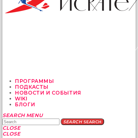
ПРОГРАММЫ
ПОДКАСТЫ
НОВОСТИ И СОБЫТИЯ
WIKI
БЛОГИ
Yatağa
SEARCH
MENU
bile
SEARCH
SEARCH
geçmeye
CLOSE
fırsat
CLOSE