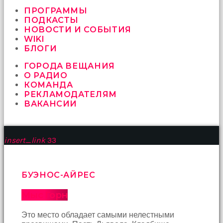
vermeyen
sikici
ПРОГРАММЫ
kocalar
ПОДКАСТЫ
bu
НОВОСТИ И СОБЫТИЯ
güzel
WIKI
karıları
БЛОГИ
kanepede
ГОРОДА ВЕЩАНИЯ
öttürüyor
О РАДИО
sex
КОМАНДА
hikayeleri
РЕКЛАМОДАТЕЛЯМ
ve
ВАКАНСИИ
en
sonunda
kızların
yüzüne
insert_link
33
boşalarak
rahatlıyorlar
altyazılı
porno
БУЭНОС-АЙРЕС
İki
yakın
Мыс Горн
arkadaş
sikiş
Это место обладает самыми нелестными
sonu