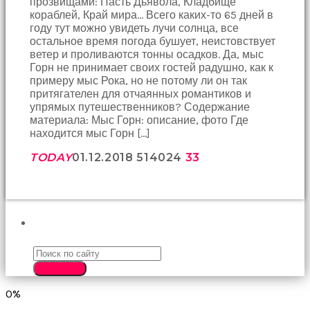
прозвищами: Пасть Дьявола, Кладбище
birbirlerine
кораблей, Край мира… Всего каких-то 65 дней в
teşekkür
году тут можно увидеть лучи солнца, все
ederek
остальное время погода бушует, неистовствует
bunu
ветер и проливаются тонны осадков. Да, мыс
tekrar
Горн не принимает своих гостей радушно, как к
yapmak
примеру мыс Рока, но не потому ли он так
için
притягателен для отчаянных романтиков и
sözleşiyorlar
упрямых путешественников? Содержание
altyazılı
материала: Мыс Горн: описание, фото Где
porno
находится мыс Горн […]
Arkadaşımın
evine
TODAY
01.12.2018
5140
24
33
takılmaya
gittiğimde
tombul
annesinin
kıçına
ПОИСК
bakmaktan
hiç
bir
SEARCH
şeye
konsantre
0%
olamıyordum
sikiş