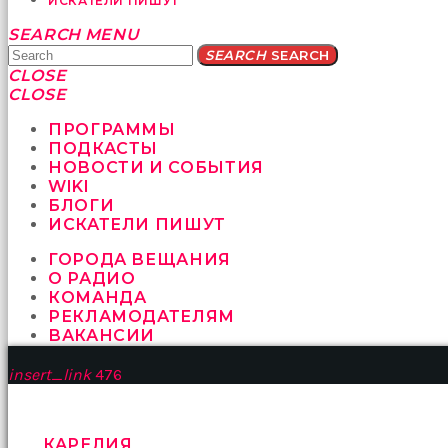
ИСКАТЕЛИ ПИШУТ
Yatağa
SEARCH
MENU
bile
SEARCH
SEARCH
geçmeye
CLOSE
fırsat
CLOSE
vermeyen
sikici
ПРОГРАММЫ
kocalar
ПОДКАСТЫ
bu
НОВОСТИ И СОБЫТИЯ
güzel
WIKI
karıları
БЛОГИ
kanepede
ИСКАТЕЛИ ПИШУТ
öttürüyor
ГОРОДА ВЕЩАНИЯ
sex
О РАДИО
hikayeleri
КОМАНДА
ve
РЕКЛАМОДАТЕЛЯМ
en
ВАКАНСИИ
sonunda
kızların
insert_link
476
yüzüne
boşalarak
rahatlıyorlar
altyazılı
КАРЕЛИЯ