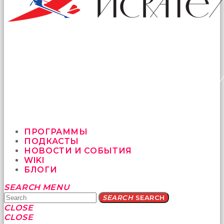
ПРОГРАММЫ
ПОДКАСТЫ
НОВОСТИ И СОБЫТИЯ
WIKI
БЛОГИ
Yatağa
SEARCH
MENU
bile
SEARCH
SEARCH
geçmeye
CLOSE
fırsat
CLOSE