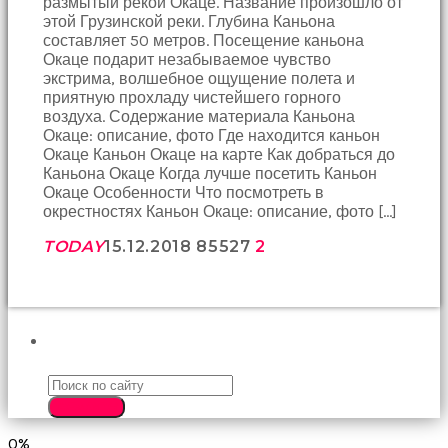
размытый рекой Окаце. Название произошло от
birbirlerine
этой Грузинской реки. Глубина Каньона
teşekkür
составляет 50 метров. Посещение каньона
ederek
Окаце подарит незабываемое чувство
bunu
экстрима, волшебное ощущение полета и
tekrar
приятную прохладу чистейшего горного
yapmak
воздуха. Содержание материала Каньона
için
Окаце: описание, фото Где находится каньон
sözleşiyorlar
Окаце Каньон Окаце на карте Как добраться до
altyazılı
Каньона Окаце Когда лучше посетить Каньон
porno
Окаце Особенности Что посмотреть в
Arkadaşımın
окрестностях Каньон Окаце: описание, фото […]
evine
takılmaya
TODAY
15.12.2018
855
27
2
gittiğimde
tombul
annesinin
kıçına
bakmaktan
ПОИСК
hiç
bir
şeye
SEARCH
konsantre
olamıyordum
0%
sikiş