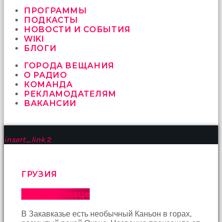
vermeyen
sikici
ПРОГРАММЫ
kocalar
ПОДКАСТЫ
bu
НОВОСТИ И СОБЫТИЯ
güzel
WIKI
karıları
БЛОГИ
kanepede
ГОРОДА ВЕЩАНИЯ
öttürüyor
О РАДИО
sex
КОМАНДА
hikayeleri
РЕКЛАМОДАТЕЛЯМ
ve
ВАКАНСИИ
en
sonunda
kızların
yüzüne
insert_link
2
boşalarak
rahatlıyorlar
altyazılı
porno
ГРУЗИЯ
İki
yakın
Каньон Окаце
arkadaş
sikiş
В Закавказье есть необычный Каньон в горах,
sonu