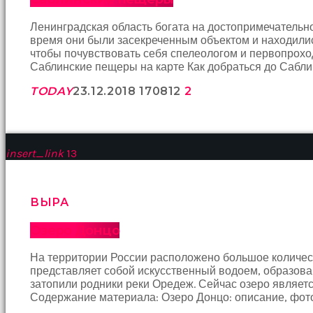
İki
yakın
Ленинградская область богата на достопримечательно
arkadaş
время они были засекреченным объектом и находилис
sikiş
чтобы почувствовать себя спелеологом и первопрох
sonu
Саблинские пещеры на карте Как добраться до Саблин
birbirlerine
teşekkür
TODAY
23.12.2018
1708
12
2
ederek
bunu
tekrar
yapmak
için
insert_link
13
sözleşiyorlar
altyazılı
porno
ВЫРА
Arkadaşımın
evine
Озеро Донцо
takılmaya
gittiğimde
tombul
На территории России расположено большое количеств
annesinin
представляет собой искусственный водоем, образова
kıçına
затопили родники реки Оредеж. Сейчас озеро являет
bakmaktan
Содержание материала: Озеро Донцо: описание, фото
hiç