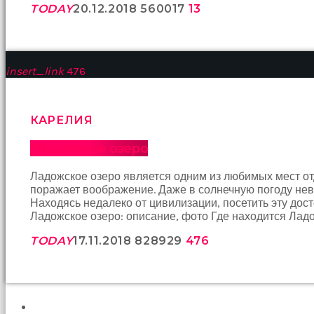
TODAY
20.12.2018
5600
17
13
bir
şeye
konsantre
olamıyordum
sikiş
insert_link
476
Bu
kadın
bir
süreliğine
КАРЕЛИЯ
ortadan
kaybolduğunda
Ладожское озеро
evde
oda
Ладожское озеро является одним из любимых мест от
oda
поражает воображение. Даже в солнечную погоду нево
gezerek
Находясь недалеко от цивилизации, посетить эту дос
onu
Ладожское озеро: описание, фото Где находится Ладо
aramaya
başladım
TODAY
17.11.2018
8289
29
476
brazzers
Onu
banyoda
gördüğümde
memelerinin
ПОИСК