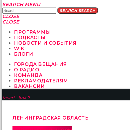
Yatağa
SEARCH
MENU
bile
SEARCH
SEARCH
geçmeye
CLOSE
fırsat
CLOSE
vermeyen
sikici
ПРОГРАММЫ
kocalar
ПОДКАСТЫ
bu
НОВОСТИ И СОБЫТИЯ
güzel
WIKI
karıları
БЛОГИ
kanepede
ГОРОДА ВЕЩАНИЯ
öttürüyor
О РАДИО
sex
КОМАНДА
hikayeleri
РЕКЛАМОДАТЕЛЯМ
ve
ВАКАНСИИ
en
sonunda
insert_link
2
kızların
yüzüne
boşalarak
rahatlıyorlar
ЛЕНИНГРАДСКАЯ ОБЛАСТЬ
altyazılı
porno
Саблинские пещеры