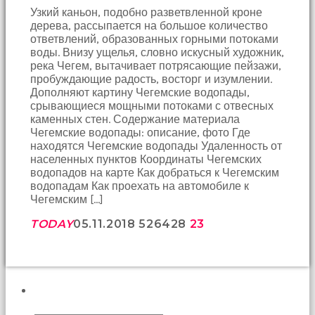
Узкий каньон, подобно разветвленной кроне
Bu
дерева, рассыпается на большое количество
kadın
ответвлений, образованных горными потоками
bir
воды. Внизу ущелья, словно искусный художник,
süreliğine
река Чегем, вытачивает потрясающие пейзажи,
ortadan
пробуждающие радость, восторг и изумлении.
kaybolduğunda
Дополняют картину Чегемские водопады,
evde
срывающиеся мощными потоками с отвесных
oda
каменных стен. Содержание материала
oda
Чегемские водопады: описание, фото Где
gezerek
находятся Чегемские водопады Удаленность от
onu
населенных пунктов Координаты Чегемских
aramaya
водопадов на карте Как добраться к Чегемским
başladım
водопадам Как проехать на автомобиле к
brazzers
Чегемским […]
Onu
banyoda
TODAY
05.11.2018
5264
28
23
gördüğümde
memelerinin
fotoğrafını
selfie
çekerken
yakaladım
ПОИСК
porno