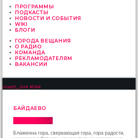
vermeyen
sikici
ПРОГРАММЫ
kocalar
ПОДКАСТЫ
bu
НОВОСТИ И СОБЫТИЯ
güzel
WIKI
karıları
БЛОГИ
kanepede
ГОРОДА ВЕЩАНИЯ
öttürüyor
О РАДИО
sex
КОМАНДА
hikayeleri
РЕКЛАМОДАТЕЛЯМ
ve
ВАКАНСИИ
en
sonunda
kızların
yüzüne
insert_link
4044
boşalarak
rahatlıyorlar
altyazılı
porno
БАЙДАЕВО
İki
yakın
Гора Эльбрус
arkadaş
sikiş
Блаженна гора, сверкающая гора, гора радости,
sonu