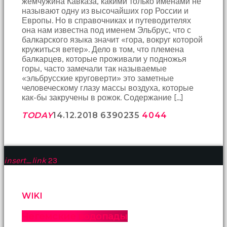
жемчужина Кавказа, какими только именами не
birbirlerine
называют одну из высочайших гор России и
teşekkür
Европы. Но в справочниках и путеводителях
ederek
она нам известна под именем Эльбрус, что с
bunu
балкарского языка значит «гора, вокруг которой
tekrar
кружиться ветер». Дело в том, что племена
yapmak
балкарцев, которые проживали у подножья
için
горы, часто замечали так называемые
sözleşiyorlar
«эльбрусские круговерти» это заметные
altyazılı
человеческому глазу массы воздуха, которые
porno
как-бы закручены в рожок. Содержание […]
Arkadaşımın
evine
TODAY
14.12.2018
63902
35
4044
takılmaya
gittiğimde
tombul
annesinin
kıçına
insert_link
23
bakmaktan
hiç
bir
WIKI
şeye
konsantre
Чегемские водопады
olamıyordum
sikiş