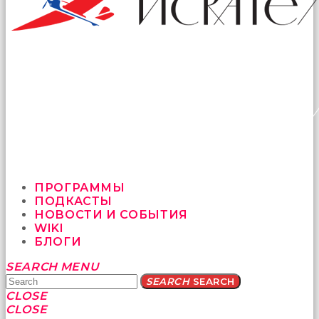
ПРОГРАММЫ
ПОДКАСТЫ
НОВОСТИ И СОБЫТИЯ
WIKI
БЛОГИ
Yatağa
SEARCH
MENU
bile
SEARCH
SEARCH
geçmeye
CLOSE
fırsat
CLOSE