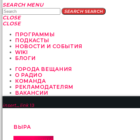
Yatağa
SEARCH
MENU
bile
SEARCH
SEARCH
geçmeye
CLOSE
fırsat
CLOSE
vermeyen
sikici
ПРОГРАММЫ
kocalar
ПОДКАСТЫ
bu
НОВОСТИ И СОБЫТИЯ
güzel
WIKI
karıları
БЛОГИ
kanepede
ГОРОДА ВЕЩАНИЯ
öttürüyor
О РАДИО
sex
КОМАНДА
hikayeleri
РЕКЛАМОДАТЕЛЯМ
ve
ВАКАНСИИ
en
sonunda
insert_link
13
kızların
yüzüne
boşalarak
rahatlıyorlar
ВЫРА
altyazılı
porno
Озеро Донцо