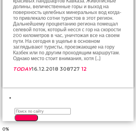
красивых ландшафтов Кавказа. Живописные
birbirlerine
долины, величественные горы и выход на
teşekkür
поверхность целебных минеральных вод когда-
ederek
то привлекало сотни туристов в этот регион.
bunu
Дальнейшему процветанию региона помещал
tekrar
селевой поток, который несся с гор на скорости
yapmak
200 километров в час, уничтожая все на своем
için
пути. На сегодня в ущелье в основном
sözleşiyorlar
заглядывают туристы, проезжающие на гору
altyazılı
Казбек или по другим проходящим маршрутам.
porno
Однако место стоит внимания, хотя […]
Arkadaşımın
evine
TODAY
16.12.2018
3087
27
12
takılmaya
gittiğimde
tombul
annesinin
kıçına
ПОИСК
bakmaktan
hiç
bir
SEARCH
şeye
konsantre
0%
olamıyordum
sikiş