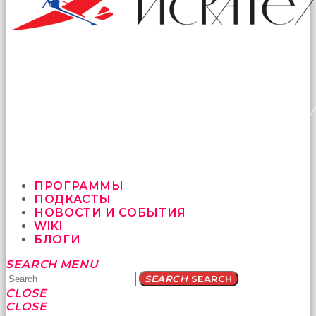
ПРОГРАММЫ
ПОДКАСТЫ
НОВОСТИ И СОБЫТИЯ
WIKI
БЛОГИ
Yatağa
SEARCH
MENU
bile
SEARCH
SEARCH
geçmeye
CLOSE
fırsat
CLOSE