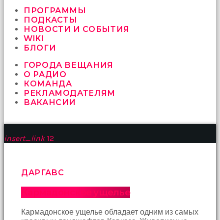
vermeyen
sikici
ПРОГРАММЫ
kocalar
ПОДКАСТЫ
bu
НОВОСТИ И СОБЫТИЯ
güzel
WIKI
karıları
БЛОГИ
kanepede
ГОРОДА ВЕЩАНИЯ
öttürüyor
О РАДИО
sex
КОМАНДА
hikayeleri
РЕКЛАМОДАТЕЛЯМ
ve
ВАКАНСИИ
en
sonunda
kızların
yüzüne
insert_link
12
boşalarak
rahatlıyorlar
altyazılı
porno
ДАРГАВС
İki
yakın
Кармадонское ущелье
arkadaş
sikiş
Кармадонское ущелье обладает одним из самых
sonu