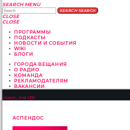
Yatağa
SEARCH
MENU
bile
SEARCH
SEARCH
geçmeye
CLOSE
fırsat
CLOSE
vermeyen
sikici
ПРОГРАММЫ
kocalar
ПОДКАСТЫ
bu
НОВОСТИ И СОБЫТИЯ
güzel
WIKI
karıları
БЛОГИ
kanepede
ГОРОДА ВЕЩАНИЯ
öttürüyor
О РАДИО
sex
КОМАНДА
hikayeleri
РЕКЛАМОДАТЕЛЯМ
ve
ВАКАНСИИ
en
sonunda
insert_link
170
kızların
yüzüne
boşalarak
rahatlıyorlar
АСПЕНДОС
altyazılı
porno
Средиземное море