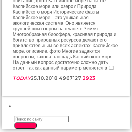
описание, фото Каспийское море на карте
birbirlerine
Каспийское море или озеро? Природа
teşekkür
Каспийского моря Исторические факты
ederek
Каспийское море – это уникальная
bunu
экологическая система. Оно является
tekrar
крупнейшим озером на планете Земля.
yapmak
Многообразная биосфера, красивая природа и
için
богатство природных ресурсов делают его
sözleşiyorlar
привлекательным во всех аспектах. Каспийское
altyazılı
море: описание, фото Многие задаются
porno
вопросом, какова площадь Каспийского моря.
Arkadaşımın
На данный вопрос достаточно сложно дать
evine
ответ, так как данный параметр меняется в […]
takılmaya
gittiğimde
TODAY
25.10.2018
49671
27
2923
tombul
annesinin
kıçına
bakmaktan
hiç
ПОИСК
bir
şeye
konsantre
SEARCH
olamıyordum
sikiş