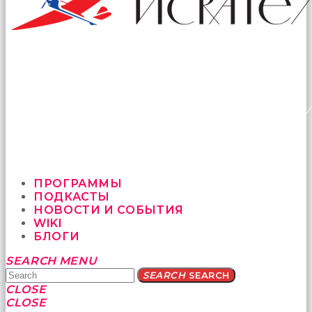
ПРОГРАММЫ
ПОДКАСТЫ
НОВОСТИ И СОБЫТИЯ
WIKI
БЛОГИ
Yatağa
SEARCH
MENU
bile
SEARCH
SEARCH
geçmeye
CLOSE
fırsat
CLOSE