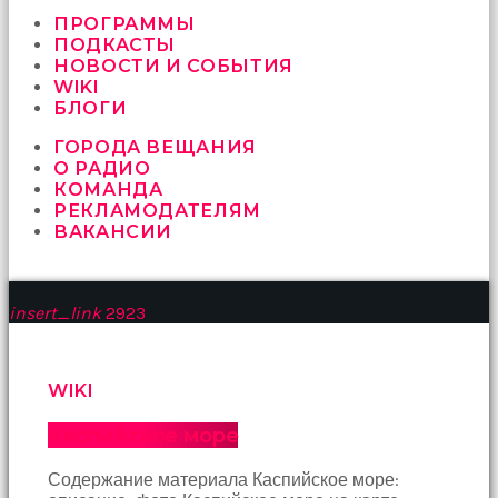
vermeyen
sikici
ПРОГРАММЫ
kocalar
ПОДКАСТЫ
bu
НОВОСТИ И СОБЫТИЯ
güzel
WIKI
karıları
БЛОГИ
kanepede
ГОРОДА ВЕЩАНИЯ
öttürüyor
О РАДИО
sex
КОМАНДА
hikayeleri
РЕКЛАМОДАТЕЛЯМ
ve
ВАКАНСИИ
en
sonunda
kızların
yüzüne
insert_link
2923
boşalarak
rahatlıyorlar
altyazılı
porno
WIKI
İki
yakın
Каспийское море
arkadaş
sikiş
Содержание материала Каспийское море:
sonu