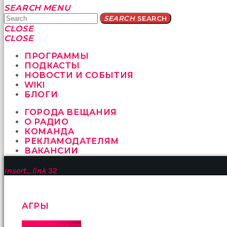
Yatağa
SEARCH
MENU
bile
SEARCH
SEARCH
geçmeye
CLOSE
fırsat
CLOSE
vermeyen
sikici
ПРОГРАММЫ
kocalar
ПОДКАСТЫ
bu
НОВОСТИ И СОБЫТИЯ
güzel
WIKI
karıları
БЛОГИ
kanepede
ГОРОДА ВЕЩАНИЯ
öttürüyor
О РАДИО
sex
КОМАНДА
hikayeleri
РЕКЛАМОДАТЕЛЯМ
ve
ВАКАНСИИ
en
sonunda
insert_link
32
kızların
yüzüne
boşalarak
rahatlıyorlar
АГРЫ
altyazılı
porno
Гора Арарат