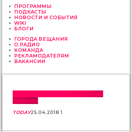
vermeyen
sikici
ПРОГРАММЫ
kocalar
ПОДКАСТЫ
bu
НОВОСТИ И СОБЫТИЯ
güzel
WIKI
karıları
БЛОГИ
kanepede
ГОРОДА ВЕЩАНИЯ
öttürüyor
О РАДИО
sex
КОМАНДА
hikayeleri
РЕКЛАМОДАТЕЛЯМ
ve
ВАКАНСИИ
en
sonunda
kızların
yüzüne
boşalarak
rahatlıyorlar
Доминикана. От провинции до
altyazılı
столицы
porno
İki
TODAY
25.04.2018
1
yakın
arkadaş
sikiş
sonu