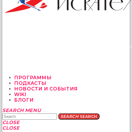
ПРОГРАММЫ
ПОДКАСТЫ
НОВОСТИ И СОБЫТИЯ
WIKI
БЛОГИ
Yatağa
SEARCH
MENU
bile
SEARCH
SEARCH
geçmeye
CLOSE
fırsat
CLOSE