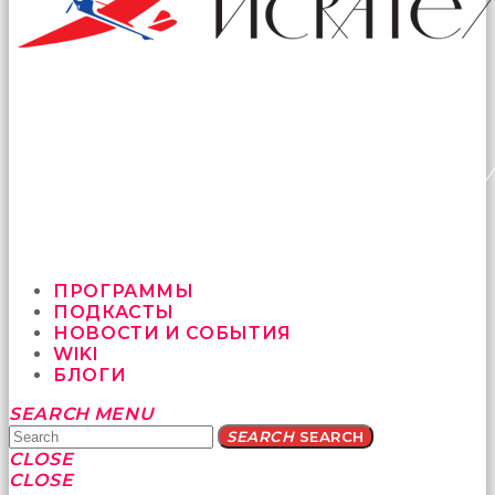
ПРОГРАММЫ
ПОДКАСТЫ
НОВОСТИ И СОБЫТИЯ
WIKI
БЛОГИ
Yatağa
SEARCH
MENU
bile
SEARCH
SEARCH
geçmeye
CLOSE
fırsat
CLOSE