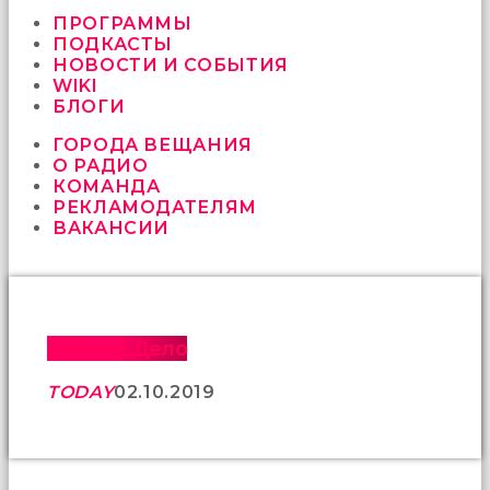
vermeyen
sikici
ПРОГРАММЫ
kocalar
ПОДКАСТЫ
bu
НОВОСТИ И СОБЫТИЯ
güzel
WIKI
karıları
БЛОГИ
kanepede
ГОРОДА ВЕЩАНИЯ
öttürüyor
О РАДИО
sex
КОМАНДА
hikayeleri
РЕКЛАМОДАТЕЛЯМ
ve
ВАКАНСИИ
en
sonunda
kızların
yüzüne
boşalarak
rahatlıyorlar
Доброе Дело
altyazılı
porno
TODAY
02.10.2019
İki
yakın
arkadaş
sikiş
sonu