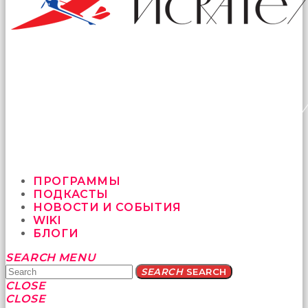
ПРОГРАММЫ
ПОДКАСТЫ
НОВОСТИ И СОБЫТИЯ
WIKI
БЛОГИ
Yatağa
SEARCH
MENU
bile
SEARCH
SEARCH
geçmeye
CLOSE
fırsat
CLOSE