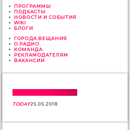
vermeyen
sikici
ПРОГРАММЫ
kocalar
ПОДКАСТЫ
bu
НОВОСТИ И СОБЫТИЯ
güzel
WIKI
karıları
БЛОГИ
kanepede
ГОРОДА ВЕЩАНИЯ
öttürüyor
О РАДИО
sex
КОМАНДА
hikayeleri
РЕКЛАМОДАТЕЛЯМ
ve
ВАКАНСИИ
en
sonunda
kızların
yüzüne
boşalarak
rahatlıyorlar
Чесменское Сражение
altyazılı
porno
TODAY
25.05.2018
İki
yakın
arkadaş
sikiş
sonu