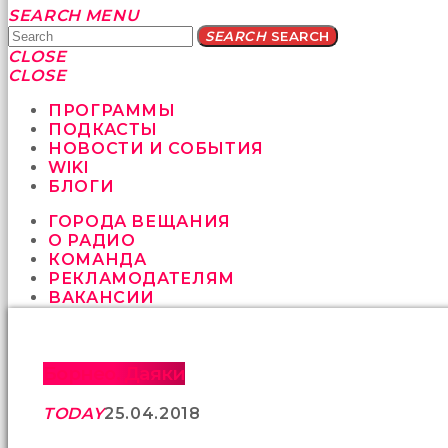
Yatağa
SEARCH
MENU
bile
SEARCH
SEARCH
geçmeye
CLOSE
fırsat
CLOSE
vermeyen
sikici
ПРОГРАММЫ
kocalar
ПОДКАСТЫ
bu
НОВОСТИ И СОБЫТИЯ
güzel
WIKI
karıları
БЛОГИ
kanepede
ГОРОДА ВЕЩАНИЯ
öttürüyor
О РАДИО
sex
КОМАНДА
hikayeleri
РЕКЛАМОДАТЕЛЯМ
ve
ВАКАНСИИ
en
sonunda
kızların
yüzüne
Борнео. Даяки
boşalarak
rahatlıyorlar
TODAY
25.04.2018
altyazılı
porno