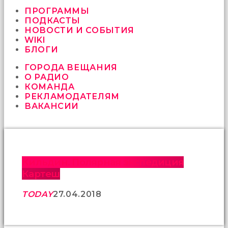
vermeyen
sikici
ПРОГРАММЫ
kocalar
ПОДКАСТЫ
bu
НОВОСТИ И СОБЫТИЯ
güzel
WIKI
karıları
БЛОГИ
kanepede
ГОРОДА ВЕЩАНИЯ
öttürüyor
О РАДИО
sex
КОМАНДА
hikayeleri
РЕКЛАМОДАТЕЛЯМ
ve
ВАКАНСИИ
en
sonunda
kızların
yüzüne
boşalarak
rahatlıyorlar
Кильдин. Полярная экспедиция
altyazılı
Картеш
porno
İki
TODAY
27.04.2018
yakın
arkadaş
sikiş
sonu