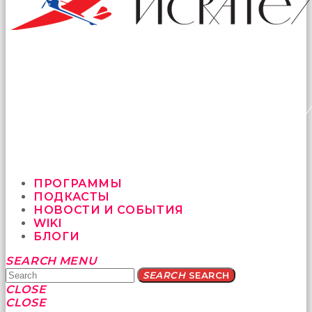
ПРОГРАММЫ
ПОДКАСТЫ
НОВОСТИ И СОБЫТИЯ
WIKI
БЛОГИ
Yatağa
SEARCH
MENU
bile
SEARCH
SEARCH
geçmeye
CLOSE
fırsat
CLOSE