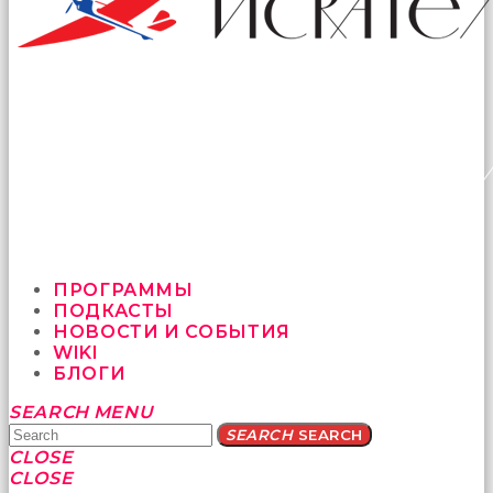
ПРОГРАММЫ
ПОДКАСТЫ
НОВОСТИ И СОБЫТИЯ
WIKI
БЛОГИ
Yatağa
SEARCH
MENU
bile
SEARCH
SEARCH
geçmeye
CLOSE
fırsat
CLOSE