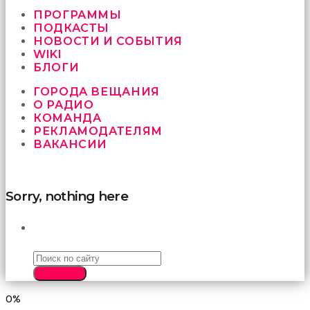
vermeyen
sikici
ПРОГРАММЫ
kocalar
ПОДКАСТЫ
bu
НОВОСТИ И СОБЫТИЯ
güzel
WIKI
karıları
БЛОГИ
kanepede
ГОРОДА ВЕЩАНИЯ
öttürüyor
О РАДИО
sex
КОМАНДА
hikayeleri
РЕКЛАМОДАТЕЛЯМ
ve
ВАКАНСИИ
en
sonunda
kızların
yüzüne
Sorry, nothing here
boşalarak
rahatlıyorlar
altyazılı
ПОИСК
porno
İki
yakın
SEARCH
arkadaş
sikiş
0%
sonu