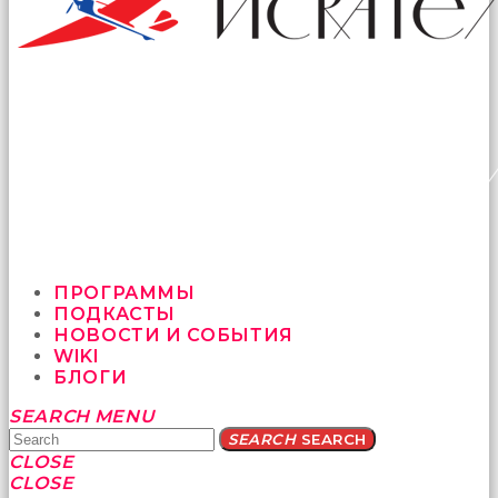
ПРОГРАММЫ
ПОДКАСТЫ
НОВОСТИ И СОБЫТИЯ
WIKI
БЛОГИ
Yatağa
SEARCH
MENU
bile
SEARCH
SEARCH
geçmeye
CLOSE
fırsat
CLOSE