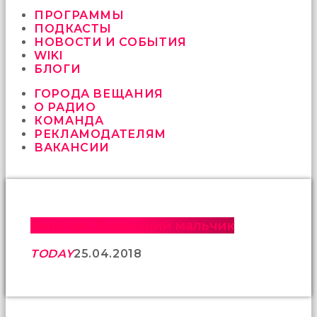
vermeyen
sikici
ПРОГРАММЫ
kocalar
ПОДКАСТЫ
bu
НОВОСТИ И СОБЫТИЯ
güzel
WIKI
karıları
БЛОГИ
kanepede
ГОРОДА ВЕЩАНИЯ
öttürüyor
О РАДИО
sex
КОМАНДА
hikayeleri
РЕКЛАМОДАТЕЛЯМ
ve
ВАКАНСИИ
en
sonunda
kızların
yüzüne
boşalarak
rahatlıyorlar
Бельгия. Писающий мальчик
altyazılı
porno
TODAY
25.04.2018
İki
yakın
arkadaş
sikiş
sonu