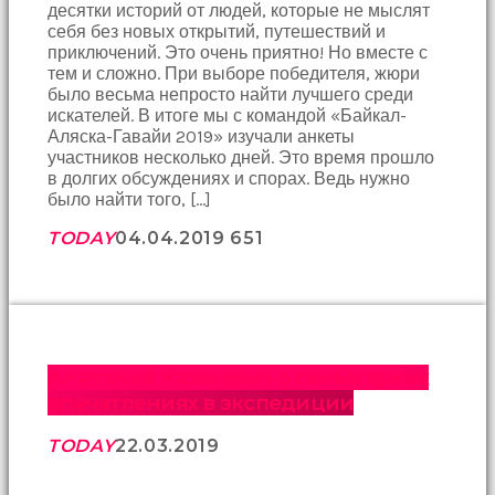
десятки историй от людей, которые не мыслят
sonu
себя без новых открытий, путешествий и
birbirlerine
приключений. Это очень приятно! Но вместе с
teşekkür
тем и сложно. При выборе победителя, жюри
ederek
было весьма непросто найти лучшего среди
bunu
искателей. В итоге мы с командой «Байкал-
tekrar
Аляска-Гавайи 2019» изучали анкеты
yapmak
участников несколько дней. Это время прошло
için
в долгих обсуждениях и спорах. Ведь нужно
sözleşiyorlar
было найти того, […]
altyazılı
porno
TODAY
04.04.2019
65
1
Arkadaşımın
evine
takılmaya
gittiğimde
tombul
annesinin
kıçına
Анатолий Казакевич о самых ярких
bakmaktan
впечатлениях в экспедиции
hiç
bir
TODAY
22.03.2019
şeye
konsantre
olamıyordum