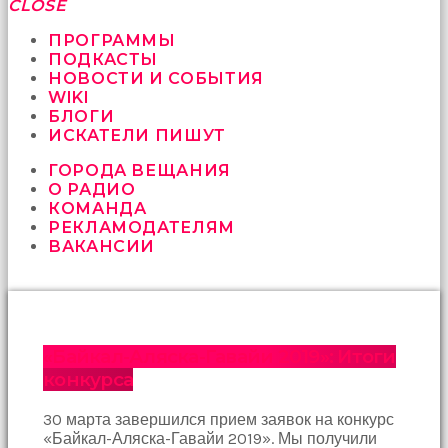
fırsat
CLOSE
vermeyen
sikici
ПРОГРАММЫ
kocalar
ПОДКАСТЫ
bu
НОВОСТИ И СОБЫТИЯ
güzel
WIKI
karıları
БЛОГИ
kanepede
ИСКАТЕЛИ ПИШУТ
öttürüyor
ГОРОДА ВЕЩАНИЯ
sex
О РАДИО
hikayeleri
КОМАНДА
ve
РЕКЛАМОДАТЕЛЯМ
en
ВАКАНСИИ
sonunda
kızların
yüzüne
boşalarak
rahatlıyorlar
altyazılı
«Байкал-Аляска-Гавайи 2019»: Итоги
porno
конкурса
İki
yakın
30 марта завершился прием заявок на конкурс
arkadaş
«Байкал-Аляска-Гавайи 2019». Мы получили
sikiş