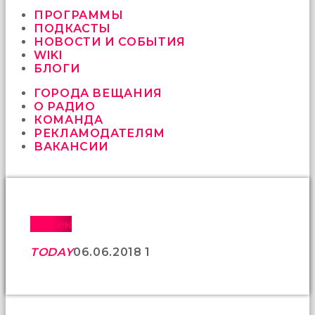
vermeyen
sikici
ПРОГРАММЫ
kocalar
ПОДКАСТЫ
bu
НОВОСТИ И СОБЫТИЯ
güzel
WIKI
karıları
БЛОГИ
kanepede
ГОРОДА ВЕЩАНИЯ
öttürüyor
О РАДИО
sex
КОМАНДА
hikayeleri
РЕКЛАМОДАТЕЛЯМ
ve
ВАКАНСИИ
en
sonunda
kızların
yüzüne
boşalarak
rahatlıyorlar
Артек
altyazılı
porno
TODAY
06.06.2018
1
İki
yakın
arkadaş
sikiş
sonu