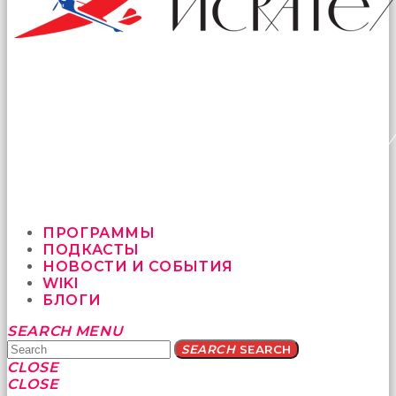
ПРОГРАММЫ
ПОДКАСТЫ
НОВОСТИ И СОБЫТИЯ
WIKI
БЛОГИ
Yatağa
SEARCH
MENU
bile
SEARCH
SEARCH
geçmeye
CLOSE
fırsat
CLOSE