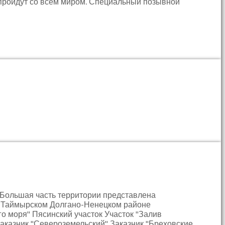
 пройдут со всем миром. Специальный позывной
 Большая часть территории представлена
 в Таймырском Долгано-Ненецком районе
го моря" Пясинский участок Участок "Залив
аказник "Североземельский" Заказник "Бреховские