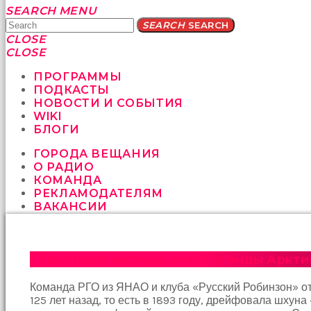
Yatağa
SEARCH
MENU
bile
SEARCH
SEARCH
geçmeye
CLOSE
fırsat
CLOSE
vermeyen
sikici
ПРОГРАММЫ
kocalar
ПОДКАСТЫ
bu
НОВОСТИ И СОБЫТИЯ
güzel
WIKI
karıları
БЛОГИ
kanepede
ГОРОДА ВЕЩАНИЯ
öttürüyor
О РАДИО
sex
КОМАНДА
hikayeleri
РЕКЛАМОДАТЕЛЯМ
ve
ВАКАНСИИ
en
sonunda
kızların
yüzüne
Стартовала экспедиция «Легенды Аркти
boşalarak
rahatlıyorlar
Команда РГО из ЯНАО и клуба «Русский Робинзон» отп
altyazılı
125 лет назад, то есть в 1893 году, дрейфовала шх
porno