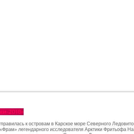
ки-2018»
равилась к островам в Карское море Северного Ледовитого
уна «Фрам» легендарного исследователя Арктики Фритьофа Н