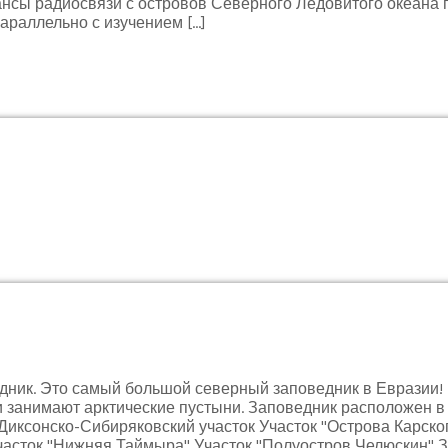
ансы радиосвязи с островов Северного Ледовитого океана
араллельно с изучением […]
дник. Это самый большой северный заповедник в Евразии!
ки занимают арктические пустыни. Заповедник расположен
 Диксонско-Сибиряковский участок Участок "Острова Карско
асток "Нижняя Таймыра" Участок "Полуостров Челюскин" З