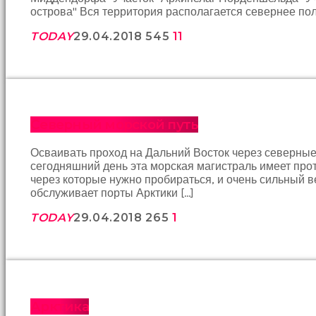
bir
острова" Вся территория располагается севернее пол
şeye
konsantre
TODAY
29.04.2018
545
11
olamıyordum
sikiş
Bu
kadın
bir
süreliğine
Северный морской путь
ortadan
kaybolduğunda
Осваивать проход на Дальний Восток через северные 
evde
сегодняшний день эта морская магистраль имеет про
oda
через которые нужно пробираться, и очень сильный в
oda
обслуживает порты Арктики […]
gezerek
onu
TODAY
29.04.2018
265
1
aramaya
başladım
brazzers
Onu
banyoda
gördüğümde
memelerinin
Арктика