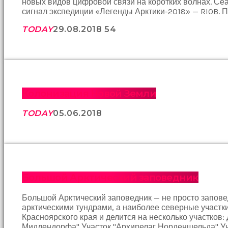
новых видов цифровой связи на коротких волнах. Се
İki
сигнал экспедиции «Легенды Арктики-2018» — RI0B. П
yakın
arkadaş
TODAY
29.08.2018
54
sikiş
sonu
birbirlerine
teşekkür
ederek
bunu
tekrar
Колонизация Новой Земли
yapmak
için
TODAY
05.06.2018
sözleşiyorlar
altyazılı
porno
Arkadaşımın
evine
takılmaya
Большой Арктический заповедник
gittiğimde
tombul
annesinin
Большой Арктический заповедник — не просто запове
kıçına
арктическими тундрами, а наиболее северные участ
bakmaktan
Красноярского края и делится на несколько участков:
hiç
Миддендорфа" Участок "Архипелаг Норденшельда" Уч