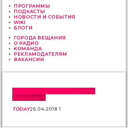
vermeyen
sikici
ПРОГРАММЫ
kocalar
ПОДКАСТЫ
bu
НОВОСТИ И СОБЫТИЯ
güzel
WIKI
karıları
БЛОГИ
kanepede
ГОРОДА ВЕЩАНИЯ
öttürüyor
О РАДИО
sex
КОМАНДА
hikayeleri
РЕКЛАМОДАТЕЛЯМ
ve
ВАКАНСИИ
en
sonunda
kızların
yüzüne
boşalarak
rahatlıyorlar
Амурская область. Кладбище
altyazılı
динозавров
porno
İki
TODAY
26.04.2018
1
yakın
arkadaş
sikiş
sonu