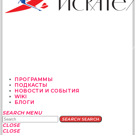
ПРОГРАММЫ
ПОДКАСТЫ
НОВОСТИ И СОБЫТИЯ
WIKI
БЛОГИ
Yatağa
SEARCH
MENU
bile
SEARCH
SEARCH
geçmeye
CLOSE
fırsat
CLOSE