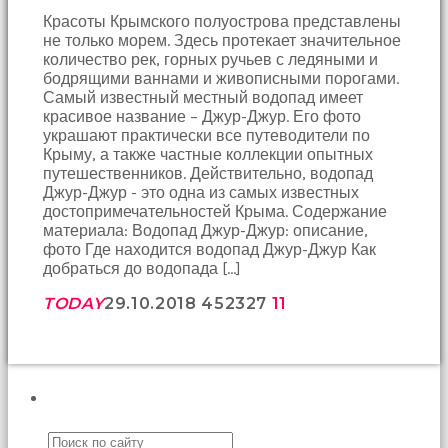
sonu
Красоты Крымского полуострова представлены
birbirlerine
не только морем. Здесь протекает значительное
teşekkür
количество рек, горных ручьев с ледяными и
ederek
бодрящими ваннами и живописными порогами.
bunu
Самый известный местный водопад имеет
tekrar
красивое название – Джур-Джур. Его фото
yapmak
украшают практически все путеводители по
için
Крыму, а также частные коллекции опытных
sözleşiyorlar
путешественников. Действительно, водопад
altyazılı
Джур-Джур - это одна из самых известных
porno
достопримечательностей Крыма. Содержание
Arkadaşımın
материала: Водопад Джур-Джур: описание,
evine
фото Где находится водопад Джур-Джур Как
takılmaya
добраться до водопада […]
gittiğimde
tombul
TODAY
29.10.2018
4523
27
11
annesinin
kıçına
bakmaktan
hiç
bir
ПОИСК
şeye
konsantre
olamıyordum