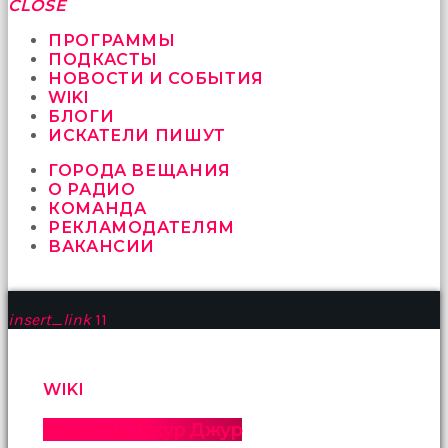
fırsat
CLOSE
vermeyen
sikici
ПРОГРАММЫ
kocalar
ПОДКАСТЫ
bu
НОВОСТИ И СОБЫТИЯ
güzel
WIKI
karıları
БЛОГИ
kanepede
ИСКАТЕЛИ ПИШУТ
öttürüyor
ГОРОДА ВЕЩАНИЯ
sex
О РАДИО
hikayeleri
КОМАНДА
ve
РЕКЛАМОДАТЕЛЯМ
en
ВАКАНСИИ
sonunda
kızların
yüzüne
boşalarak
insert_link
11
rahatlıyorlar
altyazılı
porno
İki
WIKI
yakın
arkadaş
Водопад Джур Джур
sikiş