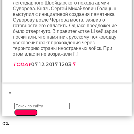
легендарного Швейцарского похода армии
birbirlerine
Суворова. Князь Сергей Михайлович Голицын
teşekkür
выступил с инициативой создания памятника
ederek
Суворову возле Чёртова моста, заявив о
bunu
готовности его оплатить. Однако предложение
tekrar
было отвергнуто. В правительстве Швейцарии
yapmak
посчитали, что памятник русскому полководцу
için
увековечит факт прохождения через
sözleşiyorlar
территорию страны иностранных войск. При
altyazılı
этом власти не возражали […]
porno
Arkadaşımın
TODAY
07.12.2017
1203
7
evine
takılmaya
gittiğimde
tombul
annesinin
kıçına
ПОИСК
bakmaktan
hiç
bir
SEARCH
şeye
konsantre
0%
olamıyordum
sikiş