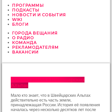
vermeyen
sikici
ПРОГРАММЫ
kocalar
ПОДКАСТЫ
bu
НОВОСТИ И СОБЫТИЯ
güzel
WIKI
karıları
БЛОГИ
kanepede
ГОРОДА ВЕЩАНИЯ
öttürüyor
О РАДИО
sex
КОМАНДА
hikayeleri
РЕКЛАМОДАТЕЛЯМ
ve
ВАКАНСИИ
en
sonunda
kızların
yüzüne
boşalarak
rahatlıyorlar
Русская земля в Швейцарских
altyazılı
Альпах
porno
İki
Мало кто знает, что в Швейцарских Альпах
yakın
действительно есть часть земли,
arkadaş
принадлежащая России. История её появления
sikiş
началась через несколько десятков лет после
sonu