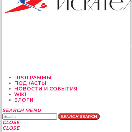
ПРОГРАММЫ
ПОДКАСТЫ
НОВОСТИ И СОБЫТИЯ
WIKI
БЛОГИ
Yatağa
SEARCH
MENU
bile
SEARCH
SEARCH
geçmeye
CLOSE
fırsat
CLOSE