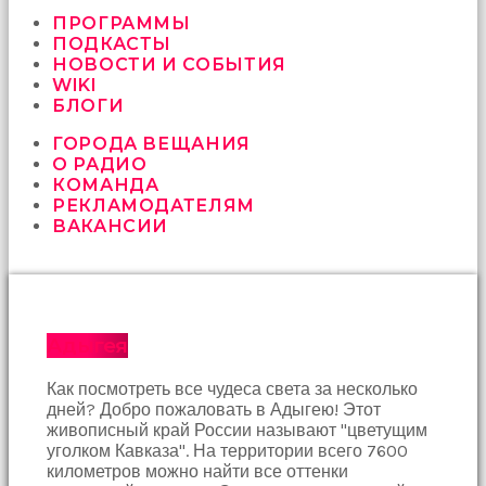
vermeyen
sikici
ПРОГРАММЫ
kocalar
ПОДКАСТЫ
bu
НОВОСТИ И СОБЫТИЯ
güzel
WIKI
karıları
БЛОГИ
kanepede
ГОРОДА ВЕЩАНИЯ
öttürüyor
О РАДИО
sex
КОМАНДА
hikayeleri
РЕКЛАМОДАТЕЛЯМ
ve
ВАКАНСИИ
en
sonunda
kızların
yüzüne
boşalarak
rahatlıyorlar
Адыгея
altyazılı
porno
Как посмотреть все чудеса света за несколько
İki
дней? Добро пожаловать в Адыгею! Этот
yakın
живописный край России называют "цветущим
arkadaş
уголком Кавказа". На территории всего 7600
sikiş
километров можно найти все оттенки
sonu