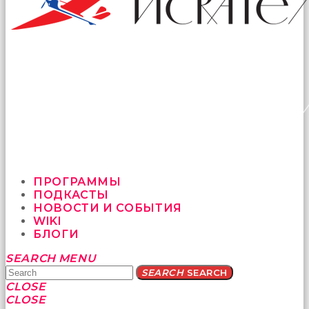
ПРОГРАММЫ
ПОДКАСТЫ
НОВОСТИ И СОБЫТИЯ
WIKI
БЛОГИ
Yatağa
SEARCH
MENU
bile
SEARCH
SEARCH
geçmeye
CLOSE
fırsat
CLOSE