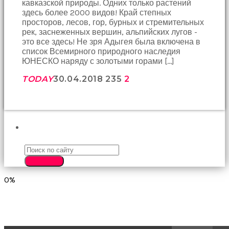
кавказской природы. Одних только растений
birbirlerine
здесь более 2000 видов! Край степных
teşekkür
просторов, лесов, гор, бурных и стремительных
ederek
рек, заснеженных вершин, альпийских лугов -
bunu
это все здесь! Не зря Адыгея была включена в
tekrar
список Всемирного природного наследия
yapmak
ЮНЕСКО наряду с золотыми горами […]
için
sözleşiyorlar
TODAY
30.04.2018
235
2
altyazılı
porno
Arkadaşımın
evine
takılmaya
ПОИСК
gittiğimde
tombul
annesinin
kıçına
SEARCH
bakmaktan
0%
hiç
bir
şeye
konsantre
olamıyordum
sikiş