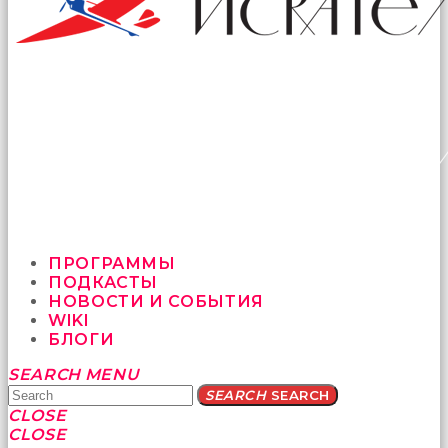
ПРОГРАММЫ
ПОДКАСТЫ
НОВОСТИ И СОБЫТИЯ
WIKI
БЛОГИ
Yatağa
SEARCH
MENU
bile
SEARCH
SEARCH
geçmeye
CLOSE
fırsat
CLOSE