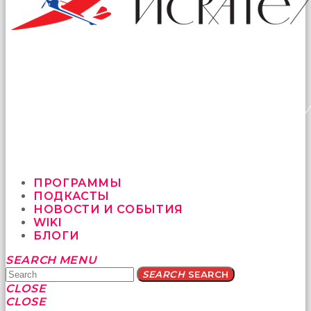
ПРОГРАММЫ
ПОДКАСТЫ
НОВОСТИ И СОБЫТИЯ
WIKI
БЛОГИ
Yatağa
SEARCH
MENU
bile
SEARCH
SEARCH
geçmeye
CLOSE
fırsat
CLOSE