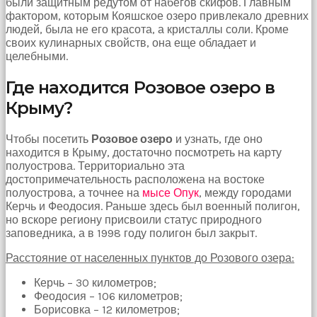
были защитным редутом от набегов скифов. Главным
çekti
фактором, которым Кояшское озеро привлекало древних
ve
людей, была не его красота, а кристаллы соли. Кроме
kızmaya
своих кулинарных свойств, она еще обладает и
başladı
целебными.
sex
hikayeleri
Где находится Розовое озеро в
Onun
Крыму?
derdinin
dermanı
benim
Чтобы посетить
Розовое озеро
и узнать, где оно
sikimde
находится в Крыму, достаточно посмотреть на карту
olduğu
полуострова. Территориально эта
için
достопримечательность расположена на востоке
koca
полуострова, а точнее на
мысе Опук
, между городами
sikimi
Керчь и Феодосия. Раньше здесь был военный полигон,
meydana
но вскоре региону присвоили статус природного
çıkardım
заповедника, а в 1998 году полигон был закрыт.
ve
ağzına
Расстояние от населенных пунктов до Розового озера:
dayayıp
onu
Керчь – 30 километров;
susturdum
Феодосия – 106 километров;
porno
Борисовка – 12 километров;