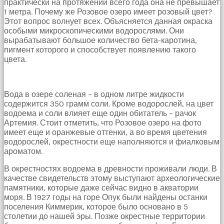
практически на протяжении всего года она не превышает
Bir
1 метра. Почему же Розовое озеро имеет розовый цвет?
süre
Этот вопрос волнует всех. Объясняется данная окраска
sessizce
особыми микроскопическими водорослями. Они
onu
вырабатывают большое количество бета-каротина,
izliyordum
пигмент которого и способствует появлению такого
fakat
цвета.
benim
onu
izlediğimi
fark
Вода в озере соленая – в одном литре жидкости
etti
содержится 350 грамм соли. Кроме водорослей, на цвет
altyazılı
водоема и соли влияет еще один обитатель – рачок
porno
Артемия. Стоит отметить, что Розовое озеро на фото
Amı
имеет еще и оранжевые оттенки, а во время цветения
cayır
водорослей, окрестности еще наполняются и фиалковым
cayır
ароматом.
yanıyor
olduğu
В окрестностях водоема в древности проживали люди. В
için
качестве свидетельств этому выступают археологические
beni
памятники, которые даже сейчас видно в акватории
yaka
моря. В 1927 годы на горе Опук были найдены останки
paça
поселения Киммерик, которое было основано в 5
tutup
столетии до нашей эры. Позже окрестные территории
içeri