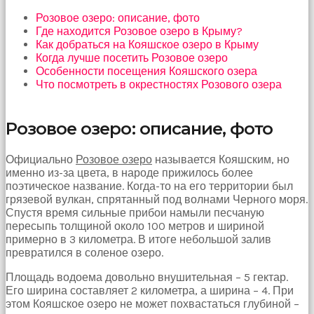
Bu
Розовое озеро: описание, фото
kadın
Где находится Розовое озеро в Крыму?
bir
Как добраться на Кояшское озеро в Крыму
süreliğine
Когда лучше посетить Розовое озеро
ortadan
Особенности посещения Кояшского озера
kaybolduğunda
Что посмотреть в окрестностях Розового озера
evde
oda
oda
Розовое озеро: описание, фото
gezerek
onu
Официально
Розовое озеро
называется Кояшским, но
aramaya
именно из-за цвета, в народе прижилось более
başladım
поэтическое название. Когда-то на его территории был
brazzers
грязевой вулкан, спрятанный под волнами Черного моря.
Onu
Спустя время сильные прибои намыли песчаную
banyoda
пересыпь толщиной около 100 метров и шириной
gördüğümde
примерно в 3 километра. В итоге небольшой залив
memelerinin
превратился в соленое озеро.
fotoğrafını
selfie
Площадь водоема довольно внушительная – 5 гектар.
çekerken
Его ширина составляет 2 километра, а ширина – 4. При
yakaladım
этом Кояшское озеро не может похвастаться глубиной –
porno