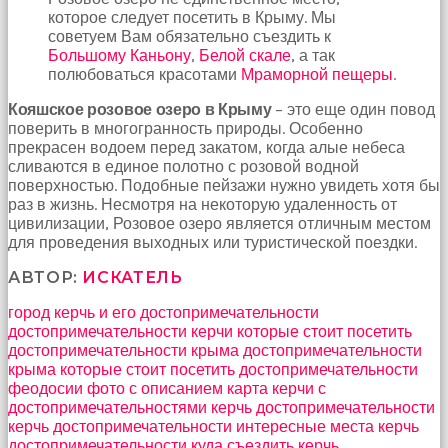
которое следует посетить в Крыму. Мы
советуем Вам обязательно съездить к
Большому Каньону
,
Белой скале
, а так
полюбоваться красотами
Мраморной пещеры
.
Кояшское розовое озеро в Крыму
– это еще один повод
поверить в многогранность природы. Особенно
прекрасен водоем перед закатом, когда алые небеса
сливаются в единое полотно с розовой водной
поверхностью. Подобные пейзажи нужно увидеть хотя бы
раз в жизнь. Несмотря на некоторую удаленность от
цивилизации, Розовое озеро является отличным местом
для проведения выходных или туристической поездки.
АВТОР:
ИСКАТЕЛЬ
город керчь и его достопримечательности
достопримечательности керчи которые стоит посетить
достопримечательности крыма
достопримечательности
крыма которые стоит посетить
достопримечательности
феодосии фото с описанием
карта керчи с
достопримечательностями
керчь достопримечательности
керчь достопримечательности интересные места
керчь
достопримечательности куда съездить
керчь