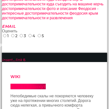
достопримечательности куда съездить на машине
керчь
достопримечательности фото и описание
Феодосия -
интересные достопримечательности
феодосия крым
достопримечательности и развлечения
EMAIL
Оценить
1
2
3
4
5
РАНЕЕ
insert_link
8
WIKI
Мыс Тарханкут
Непобедимые скалы не покоряются человеку
уже на протяжении многих столетий. Дорога
сюда нелегкая, а привычного комфорта