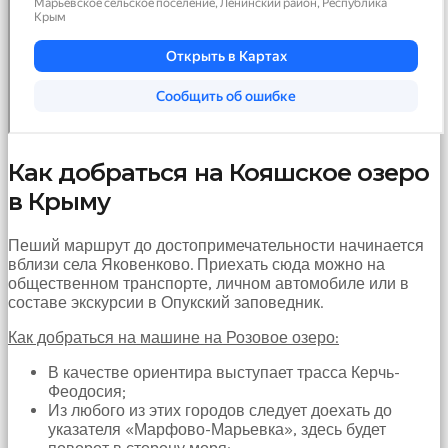
hayatının
erkeğini
bulamamıştır
porno
Bu
yüzden
artık
erkeklerden
umudunu
Как добраться на Кояшское озеро
kesen
в Крыму
kız
kendi
başına
Пеший маршрут до достопримечательности начинается
hamile
вблизи села Яковенково. Приехать сюда можно на
kalıp
общественном транспорте, личном автомобиле или в
evlat
составе экскурсии в Опукский заповедник.
sahibi
olmak
Как добраться на машине на Розовое озеро:
ister
В качестве ориентира выступает трасса Керчь-
porno
Феодосия;
izle
Из любого из этих городов следует доехать до
Bu
указателя «Марфово-Марьевка», здесь будет
yüzden