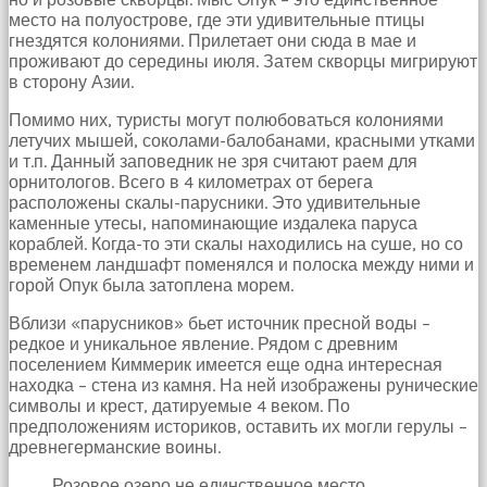
место на полуострове, где эти удивительные птицы
гнездятся колониями. Прилетает они сюда в мае и
проживают до середины июля. Затем скворцы мигрируют
в сторону Азии.
Помимо них, туристы могут полюбоваться колониями
летучих мышей, соколами-балобанами, красными утками
и т.п. Данный заповедник не зря считают раем для
орнитологов. Всего в 4 километрах от берега
расположены скалы-парусники. Это удивительные
каменные утесы, напоминающие издалека паруса
кораблей. Когда-то эти скалы находились на суше, но со
временем ландшафт поменялся и полоска между ними и
горой Опук была затоплена морем.
Вблизи «парусников» бьет источник пресной воды –
редкое и уникальное явление. Рядом с древним
поселением Киммерик имеется еще одна интересная
находка – стена из камня. На ней изображены рунические
символы и крест, датируемые 4 веком. По
предположениям историков, оставить их могли герулы –
древнегерманские воины.
Розовое озеро не единственное место,