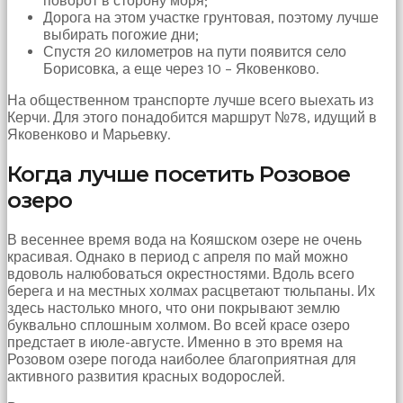
поворот в сторону моря;
bir
Дорога на этом участке грунтовая, поэтому лучше
sperm
выбирать погожие дни;
ihtiyacı
Спустя 20 километров на пути появится село
doğan
Борисовка, а еще через 10 – Яковенково.
kız
gebelik
На общественном транспорте лучше всего выехать из
hastanesinin
Керчи. Для этого понадобится маршрут №78, идущий в
yolunu
Яковенково и Марьевку.
tutar.
Когда лучше посетить Розовое
озеро
В весеннее время вода на Кояшском озере не очень
красивая. Однако в период с апреля по май можно
вдоволь налюбоваться окрестностями. Вдоль всего
берега и на местных холмах расцветают тюльпаны. Их
здесь настолько много, что они покрывают землю
буквально сплошным холмом. Во всей красе озеро
предстает в июле-августе. Именно в это время на
Розовом озере погода наиболее благоприятная для
активного развития красных водорослей.