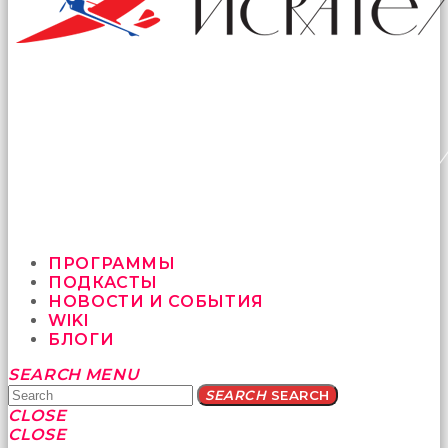
ПРОГРАММЫ
ПОДКАСТЫ
НОВОСТИ И СОБЫТИЯ
WIKI
БЛОГИ
Yatağa
SEARCH
MENU
bile
SEARCH
SEARCH
geçmeye
CLOSE
fırsat
CLOSE