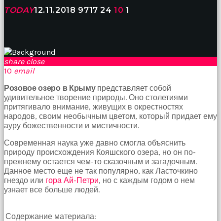
birbirlerine
TODAY
12.11.2018
9717
24
10
1
teşekkür
ederek
bunu
tekrar
yapmak
share
close
için
10
email
sözleşiyorlar
altyazılı
Розовое озеро в Крыму
представляет собой
porno
удивительное творение природы. Оно столетиями
Arkadaşımın
притягивало внимание, живущих в окрестностях
evine
народов, своим необычным цветом, который придает ему
takılmaya
ауру божественности и мистичности.
gittiğimde
tombul
Современная наука уже давно смогла объяснить
annesinin
природу происхождения Кояшского озера, но он по-
kıçına
прежнему остается чем-то сказочным и загадочным.
bakmaktan
Данное место еще не так популярно, как Ласточкино
hiç
гнездо или
гора Ай-Петри
, но с каждым годом о нем
bir
узнает все больше людей.
şeye
konsantre
olamıyordum
Содержание материала:
sikiş