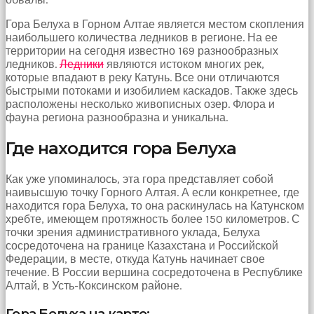
çekti
Гора Белуха в Горном Алтае является местом скопления
ve
наибольшего количества ледников в регионе. На ее
kızmaya
территории на сегодня известно 169 разнообразных
başladı
ледников.
Ледники
являются истоком многих рек,
sex
которые впадают в реку Катунь. Все они отличаются
hikayeleri
быстрыми потоками и изобилием каскадов. Также здесь
Onun
расположены несколько живописных озер. Флора и
derdinin
фауна региона разнообразна и уникальна.
dermanı
benim
sikimde
Где находится гора Белуха
olduğu
için
Как уже упоминалось, эта гора представляет собой
koca
наивысшую точку Горного Алтая. А если конкретнее, где
sikimi
находится гора Белуха, то она раскинулась на Катунском
meydana
хребте, имеющем протяжность более 150 километров. С
çıkardım
точки зрения административного уклада, Белуха
ve
сосредоточена на границе Казахстана и Российской
ağzına
Федерации, в месте, откуда Катунь начинает свое
dayayıp
течение. В России вершина сосредоточена в Республике
onu
Алтай, в Усть-Коксинском районе.
susturdum
porno
Гора Белуха на карте: