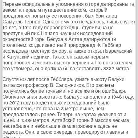
Bir
Первые официальные упоминания о горе датированы 18
süre
веком, а первым путешественником, который
sessizce
предпринял попытку ее покорения, был британец
onu
Самуэль Тернер. Однако ему это не удалось, лишь спустя
izliyordum
10 лет, в 1914 году первопроходцы ступили на не
fakat
преступный пик. Начало научных исследований
benim
окрестностей горы Белуха в Алтае датируются 19
onu
столетием, когда известный природовед Ф. Гебблер
izlediğimi
исследовал местную флору, а также открыл Барельский
fark
и Катунский ледники. Также он самым первым
etti
попробовал измерить высоту вершины. По показателям
altyazılı
его угломера, она должна была составлять 3362 метра.
porno
Amı
Спустя 60 лет после Гебблера, узнать высоту Белухи
cayır
пытался профессор В. Сапожников. Его расчеты
cayır
получились более точными, но все же и он ошибался.
yanıyor
Окончательная высота же была установлена в 1948 году,
olduğu
но 2012 году в ходе новых исследований было
için
установлено, что гора на 3 метра выше, чем
beni
предполагалось ранее. Теперь на картах указывают и
yaka
4506, и 4509 метров. Алтайский горный массив весьма
paça
нестабилен и небольшие землетрясения здесь не
tutup
редкость. Они, в свою очередь, провоцируют лавины и
içeri
обвалы.