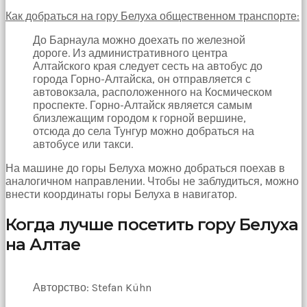
bir
sperm
Как добраться на гору Белуха общественном транспорте:
ihtiyacı
До Барнаула можно доехать по железной
doğan
дороге. Из административного центра
kız
Алтайского края следует сесть на автобус до
gebelik
города Горно-Алтайска, он отправляется с
hastanesinin
автовокзала, расположенного на Космическом
yolunu
проспекте. Горно-Алтайск является самым
tutar.
близлежащим городом к горной вершине,
отсюда до села Тунгур можно добраться на
автобусе или такси.
На машине до горы Белуха можно добраться поехав в
аналогичном направлении. Чтобы не заблудиться, можно
внести координаты горы Белуха в навигатор.
Когда лучше посетить гору Белуха
на Алтае
Авторство: Stefan Kühn