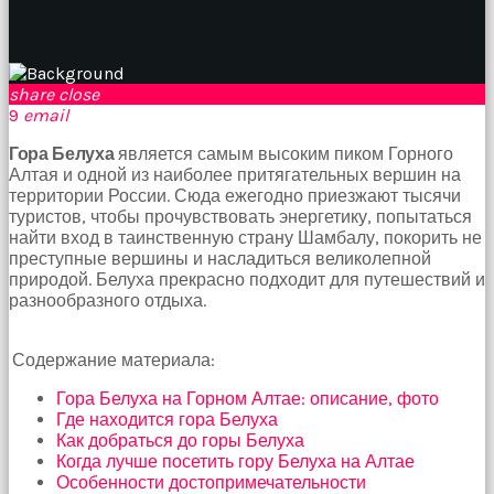
birbirlerine
teşekkür
ederek
bunu
share
close
tekrar
9
email
yapmak
için
Гора Белуха
является самым высоким пиком Горного
sözleşiyorlar
Алтая и одной из наиболее притягательных вершин на
altyazılı
территории России. Сюда ежегодно приезжают тысячи
porno
туристов, чтобы прочувствовать энергетику, попытаться
Arkadaşımın
найти вход в таинственную страну Шамбалу, покорить не
evine
преступные вершины и насладиться великолепной
takılmaya
природой. Белуха прекрасно подходит для путешествий и
gittiğimde
разнообразного отдыха.
tombul
annesinin
kıçına
Содержание материала:
bakmaktan
hiç
Гора Белуха на Горном Алтае: описание, фото
bir
Где находится гора Белуха
şeye
Как добраться до горы Белуха
konsantre
Когда лучше посетить гору Белуха на Алтае
olamıyordum
Особенности достопримечательности
sikiş