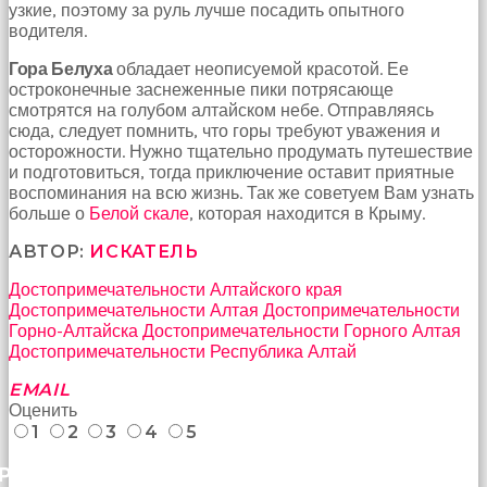
узкие, поэтому за руль лучше посадить опытного
водителя.
Гора Белуха
обладает неописуемой красотой. Ее
остроконечные заснеженные пики потрясающе
смотрятся на голубом алтайском небе. Отправляясь
сюда, следует помнить, что горы требуют уважения и
осторожности. Нужно тщательно продумать путешествие
и подготовиться, тогда приключение оставит приятные
воспоминания на всю жизнь. Так же советуем Вам узнать
больше о
Белой скале
, которая находится в Крыму.
АВТОР:
ИСКАТЕЛЬ
Достопримечательности Алтайского края
Достопримечательности Алтая
Достопримечательности
Горно-Алтайска
Достопримечательности Горного Алтая
Достопримечательности Республика Алтай
EMAIL
Оценить
1
2
3
4
5
РАНЕЕ