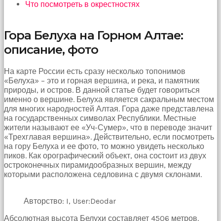
Что посмотреть в окрестностях
Bu
kadın
bir
Гора Белуха на Горном Алтае:
süreliğine
ortadan
описание, фото
kaybolduğunda
evde
На карте России есть сразу несколько топонимов
oda
«Белуха» – это и горная вершина, и река, и памятник
oda
природы, и остров. В данной статье будет говориться
gezerek
именно о вершине. Белуха является сакральным местом
onu
для многих народностей Алтая. Гора даже представлена
aramaya
на государственных символах Республики. Местные
başladım
жители называют ее «Уч-Сумер», что в переводе значит
brazzers
«Трехглавая вершина». Действительно, если посмотреть
Onu
на гору Белуха и ее фото, то можно увидеть несколько
banyoda
пиков. Как орографический объект, она состоит из двух
gördüğümde
остроконечных пирамидообразных вершин, между
memelerinin
которыми расположена седловина с двумя склонами.
fotoğrafını
selfie
çekerken
Авторство: I, User:Deodar
yakaladım
porno
Абсолютная высота Белухи составляет 4506 метров.