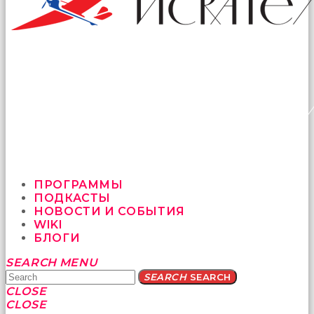
ПРОГРАММЫ
ПОДКАСТЫ
НОВОСТИ И СОБЫТИЯ
WIKI
БЛОГИ
Yatağa
SEARCH
MENU
bile
SEARCH
SEARCH
geçmeye
CLOSE
fırsat
CLOSE