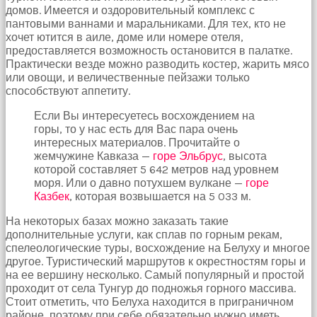
домов. Имеется и оздоровительный комплекс с
пантовыми ваннами и маральниками. Для тех, кто не
хочет ютится в аиле, доме или номере отеля,
предоставляется возможность остановится в палатке.
Практически везде можно разводить костер, жарить мясо
или овощи, и величественные пейзажи только
способствуют аппетиту.
Если Вы интересуетесь восхождением на
горы, то у нас есть для Вас пара очень
интересных материалов. Прочитайте о
жемчужине Кавказа —
горе Эльбрус
, высота
которой составляет 5 642 метров над уровнем
моря. Или о давно потухшем вулкане —
горе
Казбек
, которая возвышается на 5 033 м.
На некоторых базах можно заказать такие
дополнительные услуги, как сплав по горным рекам,
спелеологические туры, восхождение на Белуху и многое
другое. Туристический маршрутов к окрестностям горы и
на ее вершину несколько. Самый популярный и простой
проходит от села Тунгур до подножья горного массива.
Стоит отметить, что Белуха находится в приграничном
районе, поэтому при себе обязательно нужно иметь