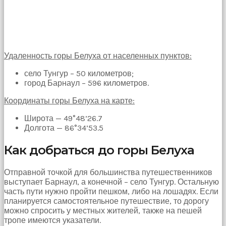
hayatının
erkeğini
bulamamıştır
porno
Bu
yüzden
Удаленность горы Белуха от населенных пунктов:
artık
село Тунгур – 50 километров;
erkeklerden
город Барнаул – 596 километров.
umudunu
kesen
Координаты горы Белуха на карте:
kız
kendi
Широта — 49°48’26.7
başına
Долгота — 86°34’53.5
hamile
kalıp
Как добраться до горы Белуха
evlat
sahibi
olmak
Отправной точкой для большинства путешественников
ister
выступает Барнаул, а конечной – село Тунгур. Остальную
porno
часть пути нужно пройти пешком, либо на лошадях. Если
izle
планируется самостоятельное путешествие, то дорогу
Bu
можно спросить у местных жителей, также на пешей
yüzden
тропе имеются указатели.