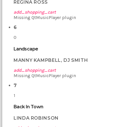
REGINA ROSS
beni
yaka
add_shopping_cart
paça
Missing QtMusicPlayer plugin
tutup
içeri
6
çekti
ve
0
kızmaya
başladı
Landscape
sex
hikayeleri
MANNY KAMPBELL, DJ SMITH
Onun
derdinin
add_shopping_cart
dermanı
Missing QtMusicPlayer plugin
benim
sikimde
7
olduğu
için
1
koca
sikimi
Back In Town
meydana
çıkardım
LINDA ROBINSON
ve
ağzına