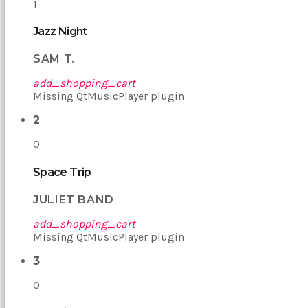
1
bir
şeye
Jazz Night
konsantre
olamıyordum
SAM T.
sikiş
Bu
add_shopping_cart
kadın
Missing QtMusicPlayer plugin
bir
süreliğine
2
ortadan
kaybolduğunda
0
evde
oda
Space Trip
oda
gezerek
JULIET BAND
onu
aramaya
add_shopping_cart
başladım
Missing QtMusicPlayer plugin
brazzers
Onu
3
banyoda
gördüğümde
0
memelerinin