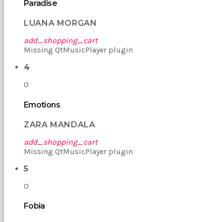
fotoğrafını
Paradise
selfie
çekerken
LUANA MORGAN
yakaladım
porno
add_shopping_cart
Bir
Missing QtMusicPlayer plugin
süre
sessizce
4
onu
0
izliyordum
fakat
benim
Emotions
onu
izlediğimi
ZARA MANDALA
fark
add_shopping_cart
etti
Missing QtMusicPlayer plugin
altyazılı
porno
5
Amı
cayır
0
cayır
yanıyor
Fobia
olduğu
için