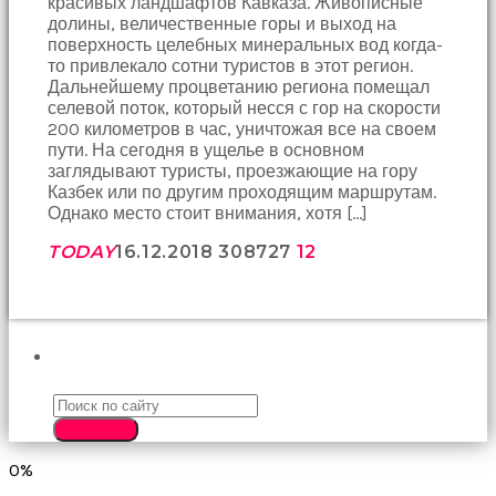
красивых ландшафтов Кавказа. Живописные
birbirlerine
долины, величественные горы и выход на
teşekkür
поверхность целебных минеральных вод когда-
ederek
то привлекало сотни туристов в этот регион.
bunu
Дальнейшему процветанию региона помещал
tekrar
селевой поток, который несся с гор на скорости
yapmak
200 километров в час, уничтожая все на своем
için
пути. На сегодня в ущелье в основном
sözleşiyorlar
заглядывают туристы, проезжающие на гору
altyazılı
Казбек или по другим проходящим маршрутам.
porno
Однако место стоит внимания, хотя […]
Arkadaşımın
evine
TODAY
16.12.2018
3087
27
12
takılmaya
gittiğimde
tombul
annesinin
kıçına
ПОИСК
bakmaktan
hiç
bir
SEARCH
şeye
konsantre
0%
olamıyordum
sikiş