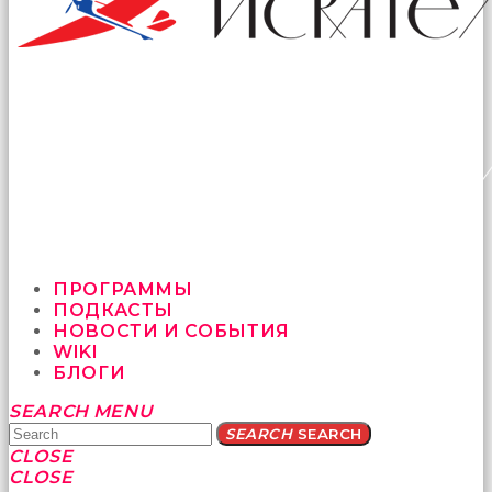
ПРОГРАММЫ
ПОДКАСТЫ
НОВОСТИ И СОБЫТИЯ
WIKI
БЛОГИ
Yatağa
SEARCH
MENU
bile
SEARCH
SEARCH
geçmeye
CLOSE
fırsat
CLOSE