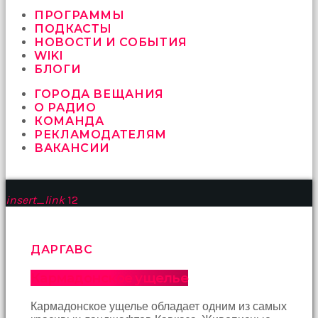
vermeyen
sikici
ПРОГРАММЫ
kocalar
ПОДКАСТЫ
bu
НОВОСТИ И СОБЫТИЯ
güzel
WIKI
karıları
БЛОГИ
kanepede
ГОРОДА ВЕЩАНИЯ
öttürüyor
О РАДИО
sex
КОМАНДА
hikayeleri
РЕКЛАМОДАТЕЛЯМ
ve
ВАКАНСИИ
en
sonunda
kızların
yüzüne
insert_link
12
boşalarak
rahatlıyorlar
altyazılı
porno
ДАРГАВС
İki
yakın
Кармадонское ущелье
arkadaş
sikiş
Кармадонское ущелье обладает одним из самых
sonu