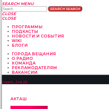
Yatağa
SEARCH
MENU
bile
SEARCH
SEARCH
geçmeye
CLOSE
fırsat
CLOSE
vermeyen
sikici
ПРОГРАММЫ
kocalar
ПОДКАСТЫ
bu
НОВОСТИ И СОБЫТИЯ
güzel
WIKI
karıları
БЛОГИ
kanepede
ГОРОДА ВЕЩАНИЯ
öttürüyor
О РАДИО
sex
КОМАНДА
hikayeleri
РЕКЛАМОДАТЕЛЯМ
ve
ВАКАНСИИ
en
sonunda
insert_link
22
kızların
yüzüne
boşalarak
rahatlıyorlar
АКТАШ
altyazılı
porno
Телецкое озеро