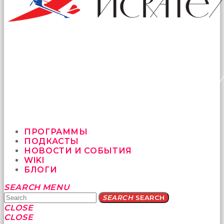
ПРОГРАММЫ
ПОДКАСТЫ
НОВОСТИ И СОБЫТИЯ
WIKI
БЛОГИ
Yatağa
SEARCH
MENU
bile
SEARCH
SEARCH
geçmeye
CLOSE
fırsat
CLOSE