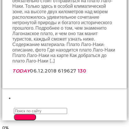
обязательно стоит отправиться на плато Лаго-
birbirlerine
Наки. Только здесь в особой климатической
teşekkür
зоне, на высоте двух километров над морем
ederek
расположилось удивительное сочетание
bunu
нетронутой природы и богатого исторического
tekrar
прошлого. Подробнее о том, чем знаменито
yapmak
Лагонакское плато, и чем оно так манит
için
туристов, каждый сможет узнать ниже.
sözleşiyorlar
Содержание материала: Плато Лаго-Наки:
altyazılı
описание, фото Где находится плато Лаго-Наки
porno
Плато Лаго-Наки на карте Как добраться до
Arkadaşımın
плато Лаго-Наки […]
evine
takılmaya
TODAY
06.12.2018
6196
27
130
gittiğimde
tombul
annesinin
kıçına
bakmaktan
ПОИСК
hiç
bir
şeye
SEARCH
konsantre
olamıyordum
0%
sikiş