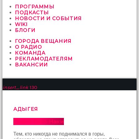
vermeyen
sikici
ПРОГРАММЫ
kocalar
ПОДКАСТЫ
bu
НОВОСТИ И СОБЫТИЯ
güzel
WIKI
karıları
БЛОГИ
kanepede
ГОРОДА ВЕЩАНИЯ
öttürüyor
О РАДИО
sex
КОМАНДА
hikayeleri
РЕКЛАМОДАТЕЛЯМ
ve
ВАКАНСИИ
en
sonunda
kızların
yüzüne
insert_link
130
boşalarak
rahatlıyorlar
altyazılı
porno
АДЫГЕЯ
İki
yakın
Плато Лаго-Наки
arkadaş
sikiş
Тем, кто никогда не поднимался в горы,
sonu