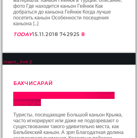
материала: Каньон Гейнюк в Турции: описание,
hayatının
фото Где находится каньон Гейнюк Как
erkeğini
добраться до каньона Гейнюк Когда лучше
bulamamıştır
посетить каньон Особенности посещения
porno
каньона […]
Bu
yüzden
TODAY
15.11.2018
7429
25
8
artık
erkeklerden
umudunu
kesen
insert_link
2
kız
kendi
başına
hamile
БАХЧИСАРАЙ
kalıp
evlat
Бельбекский каньон — памятник
sahibi
природы
olmak
ister
Туристы, посещающие Большой каньон Крыма,
porno
часто игнорируют или даже не подозревают о
izle
существовании такого удивительно места, как
Bu
Бельбекский каньон. А зря! Благодатная долина
yüzden