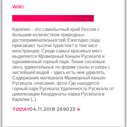
WIKI
Мраморный каньон Рускеала
Карелия – это самобытный край России с
большим количеством природных
достопримечательностей. Ежегодно сюда
приезжают тысячи туристов? в том числ
иностранцев. Среди самых красивых мест
выделяется Мраморный Каньон Рускеала и
одноименный горный парк. Тихие сосновые
леса, удивительные по форме скалы и озера с
чистейшей водой – здесь есть чем удивлять.
Содержание материала Мраморный каньон
Рускеала: описание, фото Где находится
горный парк Рускеала Удаленность Рускеала от
цивилизации Координаты парка Рускеала в
Карелии […]
TODAY
04.11.2018
2690
23
4