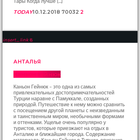
Тары Когда лучше […]
Devamında
yatak
TODAY
10.12.2018
700
32
2
odasına
gittik
ve
arkadaşımın
annesini
insert_link
8
çatır
çatır
siktim
türk
АНТАЛЬЯ
pornosu
Son
Каньон Гейнюк
zamanlarda
erkekler
Каньон Гейнюк – это одна из самых
tarafından
привлекательных достопримечательностей
bolca
Турции наравне с Памуккале, созданных
ihanete
природой. Путешествие к нему можно сравнить
uğrayan
с посещением другой планеты с неизведанным
genç
и таинственным миром, необычными формами
kız
и оттенками. Ущелье очень популярно у
ne
туристов, которые приезжают на отдых в
yapıp
Анталию и ближайшие города. Содержание
edip