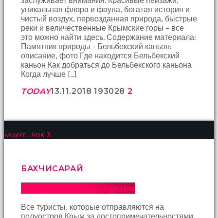
заслуживает внимания. Красивые пейзажи,
bir
уникальная флора и фауна, богатая история и
sperm
чистый воздух, первозданная природа, быстрые
ihtiyacı
реки и величественные Крымские горы – все
doğan
это можно найти здесь. Содержание материала:
kız
Памятник природы - Бельбекский каньон:
gebelik
описание, фото Где находится Бельбекский
hastanesinin
каньон Как добраться до Бельбекского каньона
yolunu
Когда лучше […]
tutar.
TODAY
13.11.2018
1930
28
2
insert_link
3
БАХЧИСАРАЙ
Большой каньон Крыма
Все туристы, которые отправляются на
полуостров Крым за достопримечательностями,