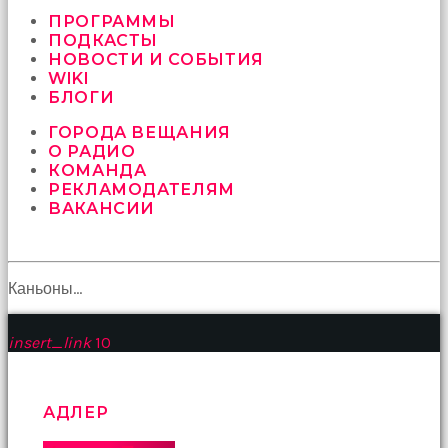
vermeyen
sikici
ПРОГРАММЫ
kocalar
ПОДКАСТЫ
bu
НОВОСТИ И СОБЫТИЯ
güzel
WIKI
karıları
БЛОГИ
kanepede
ГОРОДА ВЕЩАНИЯ
öttürüyor
О РАДИО
sex
КОМАНДА
hikayeleri
РЕКЛАМОДАТЕЛЯМ
ve
ВАКАНСИИ
en
sonunda
kızların
yüzüne
boşalarak
Каньоны…
rahatlıyorlar
altyazılı
insert_link
10
porno
İki
yakın
arkadaş
АДЛЕР
sikiş
sonu