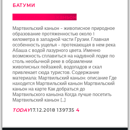
БАТУМИ
Bu
kadın
Мартвильский каньон
bir
süreliğine
ortadan
Мартвильский каньон – живописное природное
kaybolduğunda
образование протяженностью около 1
evde
километра в западной части Грузии. Главная
oda
особенность ущелья – протекающая в нем река
oda
Абаша с водой лазурного цвета. Именно
gezerek
возможность сплавиться на надувной лодке по
onu
столь необычной реке в обрамлении
aramaya
живописных пейзажей, водопадов и скал
başladım
привлекает сюда туристов. Содержание
brazzers
материала: Мартвильский каньон: описание Где
Onu
находится Мартвильский каньон Мартвильский
banyoda
каньон на карте Как добраться до
gördüğümde
Мартвильского каньона Когда лучше посетить
memelerinin
Мартвильский каньон […]
fotoğrafını
TODAY
17.12.2018
1397
35
4
selfie
çekerken
yakaladım
porno