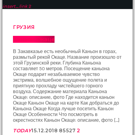
Bir
insert_link
2
süre
sessizce
onu
izliyordum
ГРУЗИЯ
fakat
benim
Каньон Окаце
onu
izlediğimi
В Закавказье есть необычный Каньон в горах,
fark
размытый рекой Окаце. Название произошло от
etti
этой Грузинской реки. Глубина Каньона
altyazılı
составляет 50 метров. Посещение каньона
porno
Окаце подарит незабываемое чувство
Amı
экстрима, волшебное ощущение полета и
cayır
приятную прохладу чистейшего горного
cayır
воздуха. Содержание материала Каньона
yanıyor
Окаце: описание, фото Где находится каньон
olduğu
Окаце Каньон Окаце на карте Как добраться до
için
Каньона Окаце Когда лучше посетить Каньон
beni
Окаце Особенности Что посмотреть в
yaka
окрестностях Каньон Окаце: описание, фото […]
paça
tutup
TODAY
15.12.2018
855
27
2
içeri