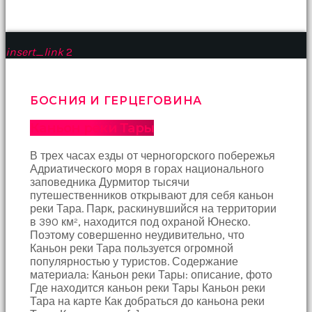
çekti
ve
kızmaya
başladı
insert_link
2
sex
hikayeleri
Onun
БОСНИЯ И ГЕРЦЕГОВИНА
derdinin
dermanı
Каньон реки Тары
benim
sikimde
В трех часах езды от черногорского побережья
olduğu
Адриатического моря в горах национального
için
заповедника Дурмитор тысячи
koca
путешественников открывают для себя каньон
sikimi
реки Тара. Парк, раскинувшийся на территории
meydana
в 390 км², находится под охраной Юнеско.
çıkardım
Поэтому совершенно неудивительно, что
ve
Каньон реки Тара пользуется огромной
ağzına
популярностью у туристов. Содержание
dayayıp
материала: Каньон реки Тары: описание, фото
onu
Где находится каньон реки Тары Каньон реки
susturdum
Тара на карте Как добраться до каньона реки
porno