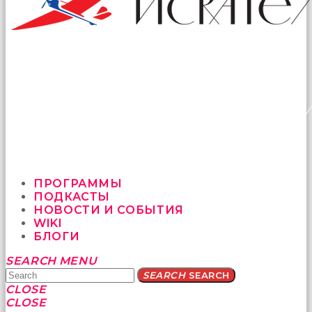
ПРОГРАММЫ
ПОДКАСТЫ
НОВОСТИ И СОБЫТИЯ
WIKI
БЛОГИ
Yatağa
SEARCH
MENU
bile
SEARCH
SEARCH
geçmeye
CLOSE
fırsat
CLOSE