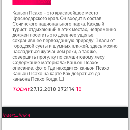
Каньон Псахо
birbirlerine
teşekkür
Каньон Псахо – это красивейшее место
ederek
Краснодарского края. Он входит в состав
bunu
Сочинского национального парка. Каждый
tekrar
турист, отдыхающий в этих местах, непременно
yapmak
должен посетить это древнее ущелье,
için
сохранившее первозданную природу. Вдали от
sözleşiyorlar
городской суеты и шумных пляжей, здесь можно
altyazılı
насладиться журчанием реки, а так же,
porno
совершить прогулку по самшитовому лесу.
Arkadaşımın
Содержание материала: Каньон Псахо:
evine
описание, фото Где находится каньон Псахо
takılmaya
Каньон Псахо на карте Как добраться до
gittiğimde
каньона Псахо Когда […]
tombul
annesinin
TODAY
27.12.2018
2721
14
10
kıçına
bakmaktan
hiç
bir
şeye
insert_link
4
konsantre
olamıyordum
sikiş