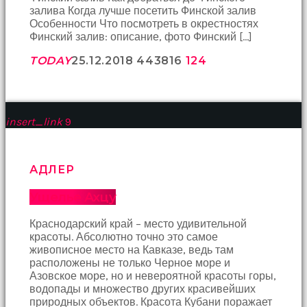
bir
залива Когда лучше посетить Финской залив
sperm
Особенности Что посмотреть в окрестностях
ihtiyacı
Финский залив: описание, фото Финский […]
doğan
kız
TODAY
25.12.2018
4438
16
124
gebelik
hastanesinin
yolunu
tutar.
insert_link
9
АДЛЕР
Ущелье Ахцу
Краснодарский край – место удивительной
красоты. Абсолютно точно это самое
живописное место на Кавказе, ведь там
расположены не только Черное море и
Азовское море, но и невероятной красоты горы,
водопады и множество других красивейших
природных объектов. Красота Кубани поражает