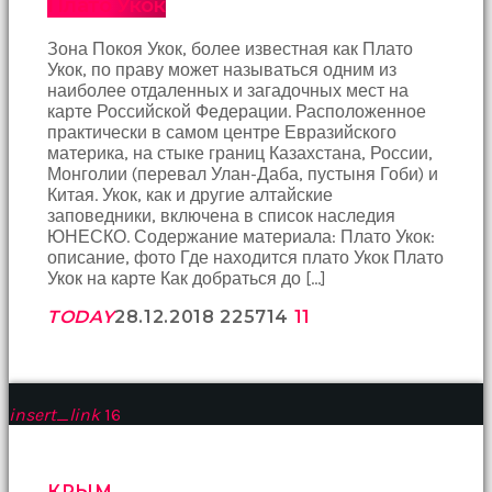
Плато Укок
birbirlerine
teşekkür
Зона Покоя Укок, более известная как Плато
ederek
Укок, по праву может называться одним из
bunu
наиболее отдаленных и загадочных мест на
tekrar
карте Российской Федерации. Расположенное
yapmak
практически в самом центре Евразийского
için
материка, на стыке границ Казахстана, России,
sözleşiyorlar
Монголии (перевал Улан-Даба, пустыня Гоби) и
altyazılı
Китая. Укок, как и другие алтайские
porno
заповедники, включена в список наследия
Arkadaşımın
ЮНЕСКО. Содержание материала: Плато Укок:
evine
описание, фото Где находится плато Укок Плато
takılmaya
Укок на карте Как добраться до […]
gittiğimde
tombul
TODAY
28.12.2018
2257
14
11
annesinin
kıçına
bakmaktan
hiç
bir
insert_link
16
şeye
konsantre
olamıyordum
КРЫМ
sikiş