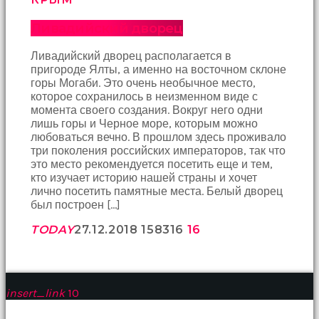
Bu
Ливадийский дворец
kadın
bir
süreliğine
Ливадийский дворец располагается в
ortadan
пригороде Ялты, а именно на восточном склоне
kaybolduğunda
горы Могаби. Это очень необычное место,
evde
которое сохранилось в неизменном виде с
oda
момента своего создания. Вокруг него одни
oda
лишь горы и Черное море, которым можно
gezerek
любоваться вечно. В прошлом здесь проживало
onu
три поколения российских императоров, так что
aramaya
это место рекомендуется посетить еще и тем,
başladım
кто изучает историю нашей страны и хочет
brazzers
лично посетить памятные места. Белый дворец
Onu
был построен […]
banyoda
TODAY
27.12.2018
1583
16
16
gördüğümde
memelerinin
fotoğrafını
selfie
çekerken
insert_link
10
yakaladım
porno