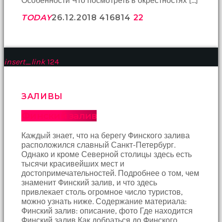
Особенности Что посмотреть в окрестностях […]
hayatının
erkeğini
TODAY
26.12.2018
4168
14
22
bulamamıştır
porno
Bu
yüzden
insert_link
124
artık
erkeklerden
umudunu
kesen
ЗАЛИВЫ
kız
kendi
Финский залив
başına
hamile
Каждый знает, что на берегу Финского залива
kalıp
расположился славный Санкт-Петербург.
evlat
Однако и кроме Северной столицы здесь есть
sahibi
тысячи красивейших мест и
olmak
достопримечательностей. Подробнее о том, чем
ister
знаменит Финский залив, и что здесь
porno
привлекает столь огромное число туристов,
izle
можно узнать ниже. Содержание материала:
Bu
Финский залив: описание, фото Где находится
yüzden
Финский залив Как добраться до Финского