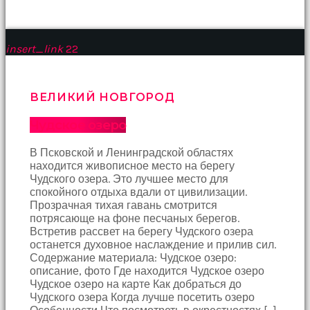
Devamında
yatak
odasına
gittik
insert_link
22
ve
arkadaşımın
annesini
çatır
ВЕЛИКИЙ НОВГОРОД
çatır
siktim
Чудское озеро
türk
pornosu
В Псковской и Ленинградской областях
Son
находится живописное место на берегу
zamanlarda
Чудского озера. Это лучшее место для
erkekler
спокойного отдыха вдали от цивилизации.
tarafından
Прозрачная тихая гавань смотрится
bolca
потрясающе на фоне песчаных берегов.
ihanete
Встретив рассвет на берегу Чудского озера
uğrayan
останется духовное наслаждение и прилив сил.
genç
Содержание материала: Чудское озеро:
kız
описание, фото Где находится Чудское озеро
ne
Чудское озеро на карте Как добраться до
yapıp
Чудского озера Когда лучше посетить озеро
edip