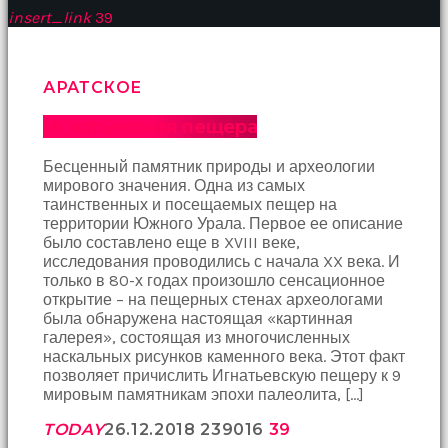
çekti
insert_link
39
ve
kızmaya
başladı
АРАТСКОЕ
sex
hikayeleri
Игнатьевская пещера
Onun
derdinin
Бесценный памятник природы и археологии
dermanı
мирового значения. Одна из самых
benim
таинственных и посещаемых пещер на
sikimde
территории Южного Урала. Первое ее описание
olduğu
было составлено еще в XVIII веке,
için
исследования проводились с начала XX века. И
koca
только в 80-х годах произошло сенсационное
sikimi
открытие – на пещерных стенах археологами
meydana
была обнаружена настоящая «картинная
çıkardım
галерея», состоящая из многочисленных
ve
наскальных рисунков каменного века. Этот факт
ağzına
позволяет причислить Игнатьевскую пещеру к 9
dayayıp
мировым памятникам эпохи палеолита, […]
onu
susturdum
TODAY
26.12.2018
2390
16
39
porno