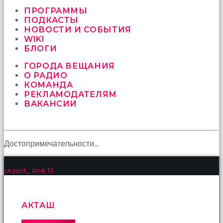
vermeyen
sikici
ПРОГРАММЫ
kocalar
ПОДКАСТЫ
bu
НОВОСТИ И СОБЫТИЯ
güzel
WIKI
karıları
БЛОГИ
kanepede
ГОРОДА ВЕЩАНИЯ
öttürüyor
О РАДИО
sex
КОМАНДА
hikayeleri
РЕКЛАМОДАТЕЛЯМ
ve
ВАКАНСИИ
en
sonunda
kızların
yüzüne
boşalarak
Достопримечательности…
rahatlıyorlar
altyazılı
insert_link
11
porno
İki
yakın
arkadaş
АКТАШ
sikiş
sonu