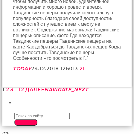
чтобы получить много новой, удивительной
информации и хорошо провести время.
Тавдинские пещеры получили колоссальную
популярность благодаря своей доступности:
сложностей с путешествием к месту не
возникнет. Содержание материала: Тавдинские
пещеры: описание, фото Где находятся
Тавдинские пещеры Тавдинские пещеры на
карте Как добраться до Тавдинских пещер Когда
лучше посетить Тавдинские пещеры
Особенности Что посмотреть в […]
TODAY
24.12.2018
1260
13
21
1
2
3
…
12
ДАЛЕЕ
NAVIGATE_NEXT
ПОИСК
SEARCH
0%