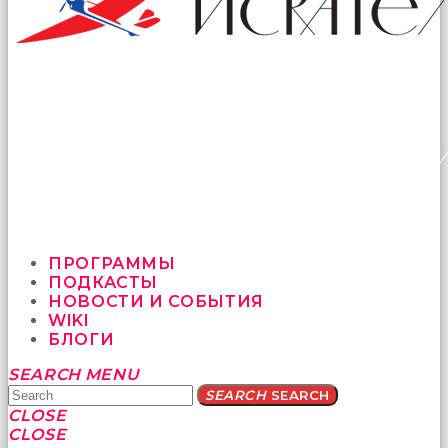
ПРОГРАММЫ
ПОДКАСТЫ
НОВОСТИ И СОБЫТИЯ
WIKI
БЛОГИ
Yatağa
SEARCH
MENU
bile
SEARCH
SEARCH
geçmeye
CLOSE
fırsat
CLOSE