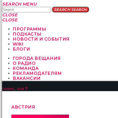
Yatağa
SEARCH
MENU
bile
SEARCH
SEARCH
geçmeye
CLOSE
fırsat
CLOSE
vermeyen
sikici
ПРОГРАММЫ
kocalar
ПОДКАСТЫ
bu
НОВОСТИ И СОБЫТИЯ
güzel
WIKI
karıları
БЛОГИ
kanepede
ГОРОДА ВЕЩАНИЯ
öttürüyor
О РАДИО
sex
КОМАНДА
hikayeleri
РЕКЛАМОДАТЕЛЯМ
ve
ВАКАНСИИ
en
sonunda
insert_link
7
kızların
yüzüne
boşalarak
rahatlıyorlar
АВСТРИЯ
altyazılı
porno
Замок Нойшванштайн